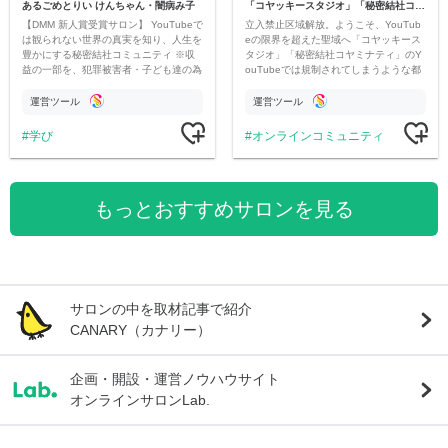
あるごめとりい けんちゃん・闇病み子
「コヤッキースタジオ」「秘密結社コヤミナティ」
【DMM 新人賞受賞サロン】 YouTubeで
立入禁止区域解放。ようこそ、YouTub
は観られない世界の真実を知り、人生を
eの限界を超えた聖域へ「コヤッキース
豊かにする秘密結社コミュニティ ※収
タジオ」「秘密結社コヤミナティ」のY
益の一部を、犯罪被害者・子ども達の為
ouTubeでは規制されてしまうような都
のチャリティーに寄付させていただきま
市伝説を中心にオリジナルコンテンツを
す
公開。
運営ツール
運営ツール
学び
オンラインコミュニティ
もっとおすすめサロンを見る
サロンの中を取材記事で紹介
CANARY（カナリー）
企画・開設・運営ノウハウサイト
オンラインサロンLab.