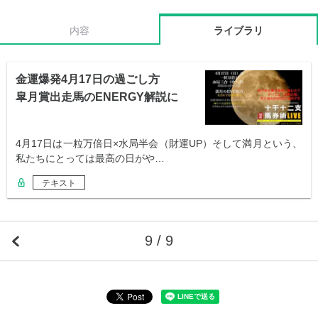
内容
ライブラリ
金運爆発4月17日の過ごし方
皐月賞出走馬のENERGY解説に
添えて
4月17日は一粒万倍日×水局半会（財運UP）そして満月という、
私たちにとっては最高の日がや…
テキスト
9 / 9