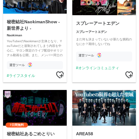
秘密結社NaokimanShow -
スプレーアートエデン
新世界より -
スプレーアートエデン
Naokiman
まだ何も決まっていないが新たな挑戦の
YouTuberのNaokimanが主体となり、Y
なにか？期待しないでね
ouTubeだと規制されてしまう内容を中
心に、サロン限定のライブ配信やオリジ
ナル動画を公開。また、メンバー同士の
運営ツール
情報交換や交流の場としても楽しんでい
ただいています。
運営ツール
オンラインコミュニティ
ライフスタイル
7日間無料
秘密結社あるごめとりい
AREA58