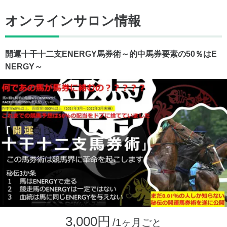
オンラインサロン情報
開運十干十二支ENERGY馬券術～的中馬券要素の50％はE
NERGY～
3,000円
/1ヶ月ごと