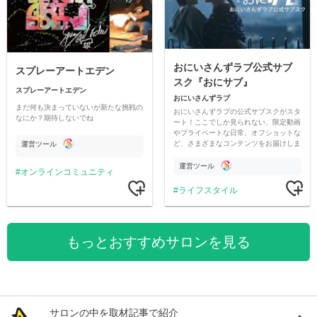
おにいさんずラブ公式サブ
スプレーアートエデン
スク『おにサブ』
スプレーアートエデン
おにいさんずラブ
まだ何も決まっていないが新たな挑戦の
おにいさんずラブの公式サブスクがスタ
なにか？期待しないでね
ート！ここでしか見られない、限定動画
やプライベートな日常、オフショットな
ど、さまざまなコンテンツをお届けしま
運営ツール
す。
運営ツール
オンラインコミュニティ
ライフスタイル
もっとおすすめサロンを見る
サロンの中を取材記事で紹介