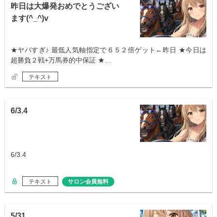
昨日は大爆発おめでとうござい
ます(^_^)v
★ヤバすぎ♪ 最低人気軸指定で６５２倍ゲット←昨日 ★今日は
超勝負２戦+万馬券的中保証 ★…
テキスト
6/3.4
6/3.4
テキスト
サロン会員無料
5/31