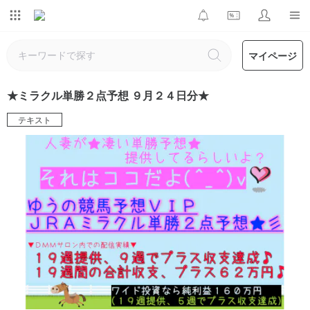
マイページ
★ミラクル単勝２点予想 ９月２４日分★
テキスト