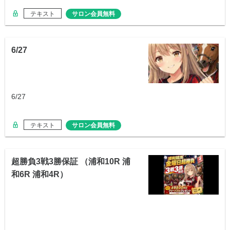
テキスト
サロン会員無料
6/27
6/27
テキスト
サロン会員無料
超勝負3戦3勝保証 （浦和10R 浦
和6R 浦和4R）