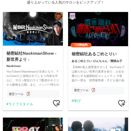
盛り上がっている人気のサロンをピックアップ！
7日間無料
秘密結社NaokimanShow -
秘密結社あるごめとりい
新世界より -
あるごめとりい けんちゃん・闇病み子
Naokiman
【DMM 新人賞受賞サロン】 YouTubeで
YouTuberのNaokimanが主体となり、Y
は観られない世界の真実を知り、人生を
ouTubeだと規制されてしまう内容を中
豊かにする秘密結社コミュニティ ※収
心に、サロン限定のライブ配信やオリジ
益の一部を、犯罪被害者・子ども達の為
ナル動画を公開。また、メンバー同士の
のチャリティーに寄付させていただきま
情報交換や交流の場としても楽しんでい
す
運営ツール
ただいています。
運営ツール
学び
ライフスタイル