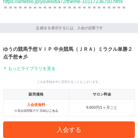
https://ameblo.jp/youkeiba72/theme-10117236700.html
＝＝＝＝＝＝＝＝＝＝＝＝＝＝＝＝＝＝＝＝＝＝＝＝＝
続きを表示するには、入会が必要です
ゆうの競馬予想ＶＩＰ 中央競馬（ＪＲＡ）ミラクル単勝２
点予想★彡
もっとライブラリを見る
ご入会手続き中に完売することもございます。
販売価格
サロン料金
入会後無料
9,800円/1ヶ月ごと
※退会後閲覧不可 詳細は
こちら
入会する