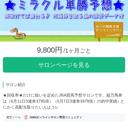
9,800円
/1ヶ月ごと
サロンページを見る
サロン紹介
★回収率★だけに狙いを定めたJRA競馬予想サロンです。超万馬券
は（6月11日3連単3795倍）（5月7日3連単3978倍）の的中実績♪ と
にかく高配当取りたい人はコレ
運営ツール
DMMオンラインサロン専用コミュニティ