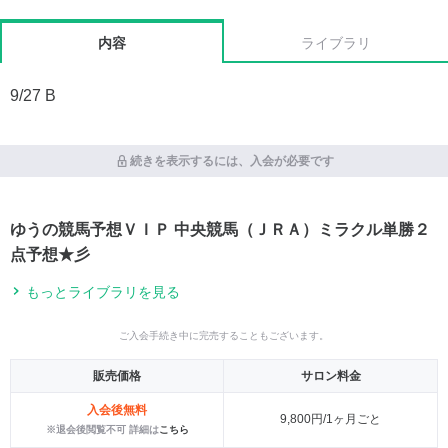
内容
ライブラリ
9/27 B
続きを表示するには、入会が必要です
ゆうの競馬予想ＶＩＰ 中央競馬（ＪＲＡ）ミラクル単勝２
点予想★彡
もっとライブラリを見る
ご入会手続き中に完売することもございます。
販売価格
サロン料金
入会後無料
9,800円/1ヶ月ごと
※退会後閲覧不可 詳細は
こちら