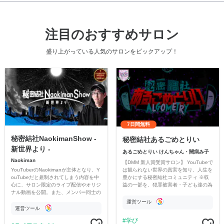
注目のおすすめサロン
盛り上がっている人気のサロンをピックアップ！
7日間無料
秘密結社NaokimanShow -
秘密結社あるごめとりい
新世界より -
あるごめとりい けんちゃん・闇病み子
Naokiman
【DMM 新人賞受賞サロン】 YouTubeで
YouTuberのNaokimanが主体となり、Y
は観られない世界の真実を知り、人生を
ouTubeだと規制されてしまう内容を中
豊かにする秘密結社コミュニティ ※収
心に、サロン限定のライブ配信やオリジ
益の一部を、犯罪被害者・子ども達の為
ナル動画を公開。また、メンバー同士の
のチャリティーに寄付させていただきま
情報交換や交流の場としても楽しんでい
す
運営ツール
ただいています。
運営ツール
学び