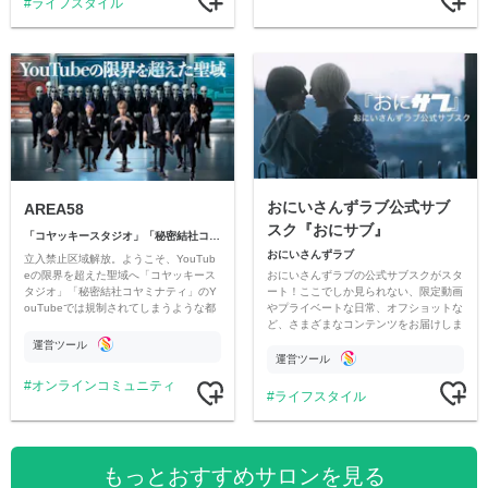
ライフスタイル
おにいさんずラブ公式サブ
AREA58
スク『おにサブ』
「コヤッキースタジオ」「秘密結社コヤミナティ」
おにいさんずラブ
立入禁止区域解放。ようこそ、YouTub
おにいさんずラブの公式サブスクがスタ
eの限界を超えた聖域へ「コヤッキース
ート！ここでしか見られない、限定動画
タジオ」「秘密結社コヤミナティ」のY
やプライベートな日常、オフショットな
ouTubeでは規制されてしまうような都
ど、さまざまなコンテンツをお届けしま
市伝説を中心にオリジナルコンテンツを
す。
公開。
運営ツール
運営ツール
オンラインコミュニティ
ライフスタイル
もっとおすすめサロンを見る