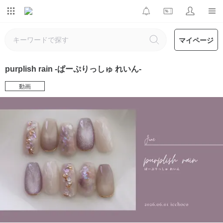
マイページ
purplish rain -ぱーぷりっしゅ れいん-
動画