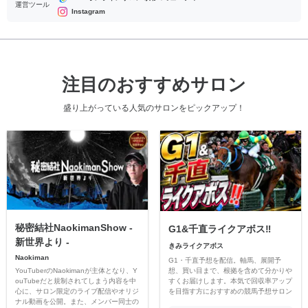
運営ツール
Instagram
注目のおすすめサロン
盛り上がっている人気のサロンをピックアップ！
秘密結社NaokimanShow -
G1&千直ライクアボス‼️
新世界より -
きみライクアボス
Naokiman
G1・千直予想を配信。軸馬、展開予
YouTuberのNaokimanが主体となり、Y
想、買い目まで、根拠を含めて分かりや
ouTubeだと規制されてしまう内容を中
すくお届けします。本気で回収率アップ
心に、サロン限定のライブ配信やオリジ
を目指す方におすすめの競馬予想サロン
ナル動画を公開。また、メンバー同士の
です。