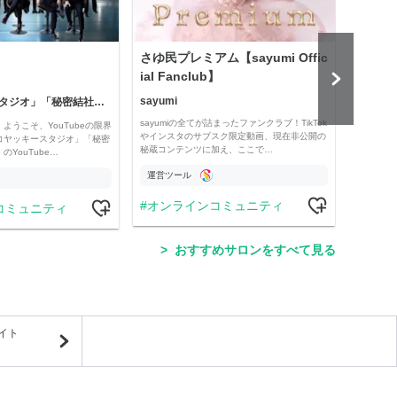
さゆ民プレミアム【sayumi Offic
公益
ial Fanclub】
sayumi
「コヤッキースタジオ」「秘密結社コヤミナティ」
公益
sayumiの全てが詰まったファンクラブ！TikTok
ようこそ、YouTubeの限界
Officia
やインスタのサブスク限定動画、現在非公開の
コヤッキースタジオ」「秘密
e thro
秘蔵コンテンツに加え、ここで…
YouTube…
運営ツール
運営
オンラインコミュニティ
コミュニティ
学
おすすめサロンをすべて見る
イト