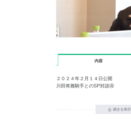
内容
２０２４年２月１４日公開
川田将雅騎手とのSP対談④
続きを表示