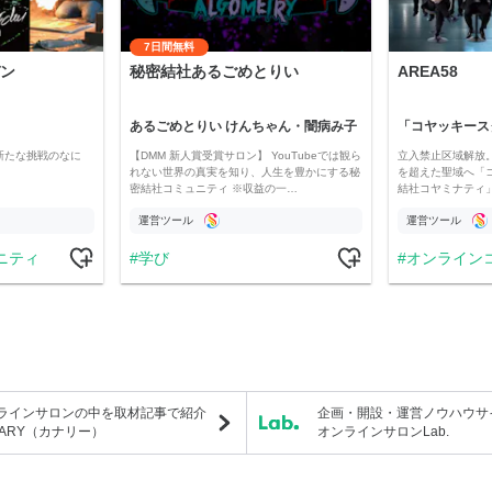
7日間無料
ン
秘密結社あるごめとりい
AREA58
あるごめとりい けんちゃん・闇病み子
新たな挑戦のなに
【DMM 新人賞受賞サロン】 YouTubeでは観ら
立入禁止区域解放。
れない世界の真実を知り、人生を豊かにする秘
を超えた聖域へ「
密結社コミュニティ ※収益の一…
結社コヤミナティ」の
運営ツール
運営ツール
ニティ
学び
オンライン
ラインサロンの中を取材記事で紹介
企画・開設・運営ノウハウサ
NARY（カナリー）
オンラインサロンLab.