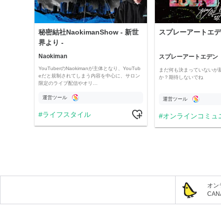
秘密結社NaokimanShow - 新世
スプレーアートエデ
界より -
Naokiman
スプレーアートエデン
YouTuberのNaokimanが主体となり、YouTub
まだ何も決まっていないが
eだと規制されてしまう内容を中心に、サロン
か？期待しないでね
限定のライブ配信やオリ…
運営ツール
運営ツール
ライフスタイル
オンラインコミュ
オン
CA