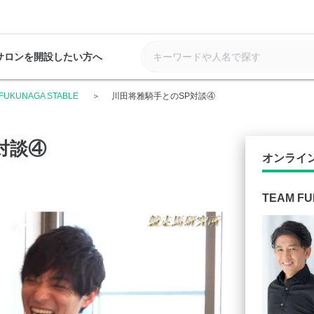
サロンを開設したい方へ
FUKUNAGA STABLE
川田将雅騎手とのSP対談④
対談④
オンライ
TEAM F