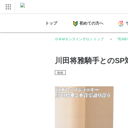
トップ
初めての方へ
ＤＭＭオンラインサロン トップ
TEAM 
川田将雅騎手とのSP
動画