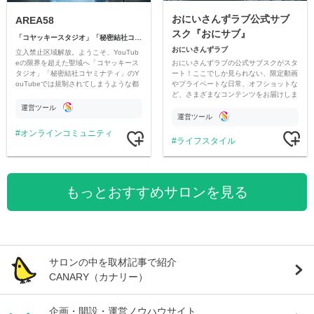
おにいさんずラブ公式サブ
AREA58
スク『おにサブ』
「コヤッキースタジオ」「秘密結社コヤミナティ」
おにいさんずラブ
立入禁止区域解放。ようこそ、YouTub
おにいさんずラブの公式サブスクがスタ
eの限界を超えた聖域へ「コヤッキース
ート！ここでしか見られない、限定動画
タジオ」「秘密結社コヤミナティ」のY
やプライベートな日常、オフショットな
ouTubeでは規制されてしまうような都
ど、さまざまなコンテンツをお届けしま
市伝説を中心にオリジナルコンテンツを
す。
公開。
運営ツール
運営ツール
オンラインコミュニティ
ライフスタイル
もっとおすすめサロンを見る
サロンの中を取材記事で紹介
CANARY（カナリー）
企画・開設・運営ノウハウサイト