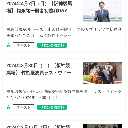
2024年4月7日（日）【阪神競馬
場】 福永祐一厩舎初勝利DAY
福島競馬第８レース、小沢騎手鞍上、マルカブリッツで初勝利
を飾ったこの日。 続く阪神１０レー…
テキスト
サロン会員無料
2024年3月30日（土）【阪神競
馬場】 竹邑厩務員ラストウィー
ク
福永調教師が絶大な信頼を寄せる竹邑厩務員。 ラストウィーク
となった2024年3月30日（土…
テキスト
サロン会員無料
2024年3月17日（日）【阪神競