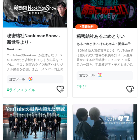
7日間無料
秘密結社NaokimanShow -
秘密結社あるごめとりい
新世界より -
あるごめとりい けんちゃん・闇病み子
Naokiman
【DMM 新人賞受賞サロン】 YouTubeで
YouTuberのNaokimanが主体となり、Y
は観られない世界の真実を知り、人生を
ouTubeだと規制されてしまう内容を中
豊かにする秘密結社コミュニティ ※収
心に、サロン限定のライブ配信やオリジ
益の一部を、犯罪被害者・子ども達の為
ナル動画を公開。また、メンバー同士の
のチャリティーに寄付させていただきま
情報交換や交流の場としても楽しんでい
す
運営ツール
ただいています。
運営ツール
学び
ライフスタイル