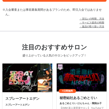
入会審査または事前募集期間があるプランのため、即日入会ではありませ
ん。
・支払いの時期、方法
・サービス提供の時期
・返品の取り扱い方法
注目のおすすめサロン
盛り上がっている人気のサロンをピックアップ！
7日間無料
秘密結社あるごめとりい
スプレーアートエデン
あるごめとりい けんちゃん・闇病み子
スプレーアートエデン
【DMM 新人賞受賞サロン】 YouTubeで