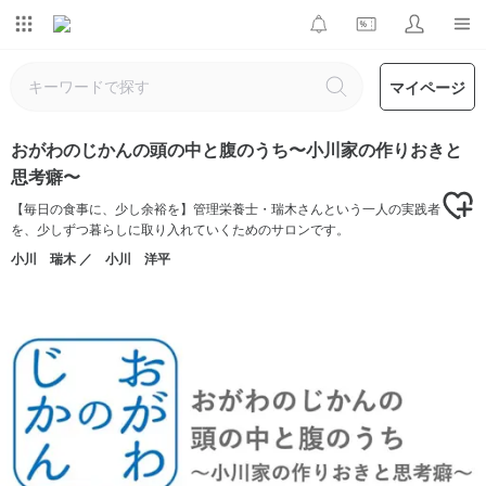
マイページ
おがわのじかんの頭の中と腹のうち〜小川家の作りおきと
思考癖〜
【毎日の食事に、少し余裕を】管理栄養士・瑞木さんという一人の実践者
を、少しずつ暮らしに取り入れていくためのサロンです。
小川 瑞木 ／ 小川 洋平