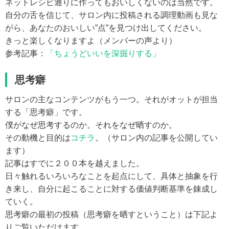
ネットレシピ通りに作ってもおいしくないのは当然です。
自分の舌を信じて、サロン内に投稿される調理動画も見な
がら、あなたのおいしい”点”を見つけ出してください。
きっと楽しくなりますよ（メンバーの声より）
参考記事：
「ちょうどいいを深掘りする」
思考癖
サロンの主なコンテンツがもう一つ。それがオットが担当
する「思考癖」です。
僕がなぜ思考するのか。それをなぜ晒すのか。
その動機と目的は
コチラ
。（サロン内の記事を公開してい
ます）
記事はすでに２００本を越えました。
日々触れるいろいろなことを起点にして、具体と抽象を行
き来し、自分に起こることに対する価値判断基準を錬成し
ていく。
思考癖の最初の投稿（思考癖を晒すということ）は下記よ
りご覧いただけます。