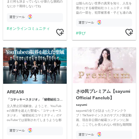
まだ何も決まっていないが新たな挑戦の
は観られない世界の真実を知り、人生を
なにか？期待しないでね
豊かにする秘密結社コミュニティ ※収
益の一部を、犯罪被害者・子ども達の為
運営ツール
のチャリティーに寄付させていただきま
す
運営ツール
オンラインコミュニティ
学び
さゆ民プレミアム【sayumi
AREA58
Official Fanclub】
「コヤッキースタジオ」「秘密結社コヤミナティ」
sayumi
立入禁止区域解放。ようこそ、YouTub
sayumiの全てが詰まったファンクラ
eの限界を超えた聖域へ「コヤッキース
ブ！TikTokやインスタのサブスク限定動
タジオ」「秘密結社コヤミナティ」のY
画、現在非公開の秘蔵コンテンツに加
ouTubeでは規制されてしまうような都
え、ここでしか見られない特別な期間限
市伝説を中心にオリジナルコンテンツを
定コンテンツをお届けします！
公開。
運営ツール
運営ツール