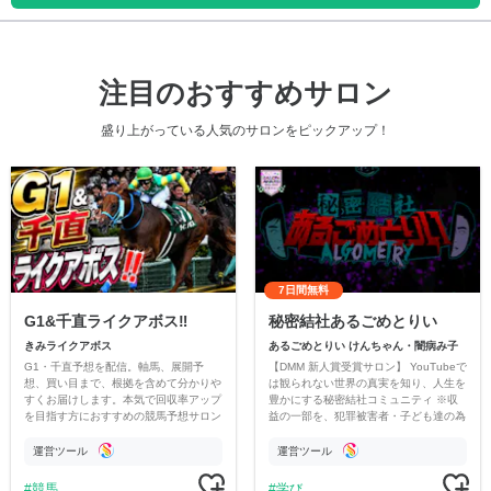
注目のおすすめサロン
盛り上がっている人気のサロンをピックアップ！
7日間無料
G1&千直ライクアボス‼️
秘密結社あるごめとりい
きみライクアボス
あるごめとりい けんちゃん・闇病み子
G1・千直予想を配信。軸馬、展開予
【DMM 新人賞受賞サロン】 YouTubeで
想、買い目まで、根拠を含めて分かりや
は観られない世界の真実を知り、人生を
すくお届けします。本気で回収率アップ
豊かにする秘密結社コミュニティ ※収
を目指す方におすすめの競馬予想サロン
益の一部を、犯罪被害者・子ども達の為
です。
のチャリティーに寄付させていただきま
す
運営ツール
運営ツール
競馬
学び