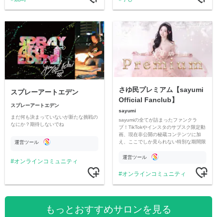
さゆ民プレミアム【sayumi
スプレーアートエデン
Official Fanclub】
スプレーアートエデン
sayumi
まだ何も決まっていないが新たな挑戦の
sayumiの全てが詰まったファンクラ
なにか？期待しないでね
ブ！TikTokやインスタのサブスク限定動
画、現在非公開の秘蔵コンテンツに加
え、ここでしか見られない特別な期間限
運営ツール
定コンテンツをお届けします！
運営ツール
オンラインコミュニティ
オンラインコミュニティ
もっとおすすめサロンを見る