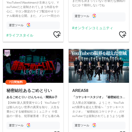
まだ何も決まっていないが新たな挑戦の
YouTuberのNaokimanが主体となり、Y
なにか？期待しないでね
ouTubeだと規制されてしまう内容を中
心に、サロン限定のライブ配信やオリジ
ナル動画を公開。また、メンバー同士の
運営ツール
情報交換や交流の場としても楽しんでい
ただいています。
運営ツール
オンラインコミュニティ
ライフスタイル
7日間無料
秘密結社あるごめとりい
AREA58
あるごめとりい けんちゃん・闇病み子
「コヤッキースタジオ」「秘密結社コヤミナティ」
【DMM 新人賞受賞サロン】 YouTubeで
立入禁止区域解放。ようこそ、YouTub
は観られない世界の真実を知り、人生を
eの限界を超えた聖域へ「コヤッキース
豊かにする秘密結社コミュニティ ※収
タジオ」「秘密結社コヤミナティ」のY
益の一部を、犯罪被害者・子ども達の為
ouTubeでは規制されてしまうような都
のチャリティーに寄付させていただきま
市伝説を中心にオリジナルコンテンツを
す
公開。
運営ツール
運営ツール