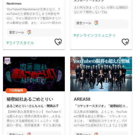
スプレーアートエデン
Naokiman
まだ何も決まっていないが新たな挑戦の
YouTuberのNaokimanが主体となり、Y
なにか？期待しないでね
ouTubeだと規制されてしまう内容を中
心に、サロン限定のライブ配信やオリジ
ナル動画を公開。また、メンバー同士の
運営ツール
情報交換や交流の場としても楽しんでい
ただいています。
運営ツール
オンラインコミュニティ
ライフスタイル
7日間無料
秘密結社あるごめとりい
AREA58
あるごめとりい けんちゃん・闇病み子
「コヤッキースタジオ」「秘密結社コヤミナティ」
【DMM 新人賞受賞サロン】 YouTubeで
立入禁止区域解放。ようこそ、YouTub
は観られない世界の真実を知り、人生を
eの限界を超えた聖域へ「コヤッキース
豊かにする秘密結社コミュニティ ※収
タジオ」「秘密結社コヤミナティ」のY
益の一部を、犯罪被害者・子ども達の為
ouTubeでは規制されてしまうような都
のチャリティーに寄付させていただきま
市伝説を中心にオリジナルコンテンツを
す
公開。
運営ツール
運営ツール