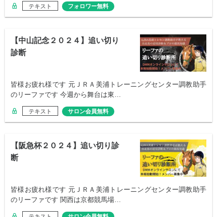
テキスト
フォロワー無料
【中山記念２０２４】追い切り
診断
皆様お疲れ様です 元ＪＲＡ美浦トレーニングセンター調教助手
のリーファです 今週から舞台は東…
テキスト
サロン会員無料
【阪急杯２０２４】追い切り診
断
皆様お疲れ様です 元ＪＲＡ美浦トレーニングセンター調教助手
のリーファです 関西は京都競馬場…
テキスト
サロン会員無料