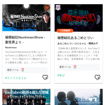
7日間無料
秘密結社NaokimanShow -
秘密結社あるごめとりい
新世界より -
あるごめとりい けんちゃん・闇病み子
Naokiman
【DMM 新人賞受賞サロン】 YouTubeで
YouTuberのNaokimanが主体となり、Y
は観られない世界の真実を知り、人生を
ouTubeだと規制されてしまう内容を中
豊かにする秘密結社コミュニティ ※収
心に、サロン限定のライブ配信やオリジ
益の一部を、犯罪被害者・子ども達の為
ナル動画を公開。また、メンバー同士の
のチャリティーに寄付させていただきま
情報交換や交流の場としても楽しんでい
す
運営ツール
ただいています。
運営ツール
学び
ライフスタイル