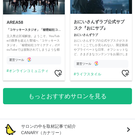
おにいさんずラブ公式サブ
AREA58
スク『おにサブ』
「コヤッキースタジオ」「秘密結社コヤミナティ」
おにいさんずラブ
立入禁止区域解放。ようこそ、YouTub
おにいさんずラブの公式サブスクがスタ
eの限界を超えた聖域へ「コヤッキース
ート！ここでしか見られない、限定動画
タジオ」「秘密結社コヤミナティ」のY
やプライベートな日常、オフショットな
ouTubeでは規制されてしまうような都
ど、さまざまなコンテンツをお届けしま
市伝説を中心にオリジナルコンテンツを
す。
公開。
運営ツール
運営ツール
オンラインコミュニティ
ライフスタイル
もっとおすすめサロンを見る
サロンの中を取材記事で紹介
CANARY（カナリー）