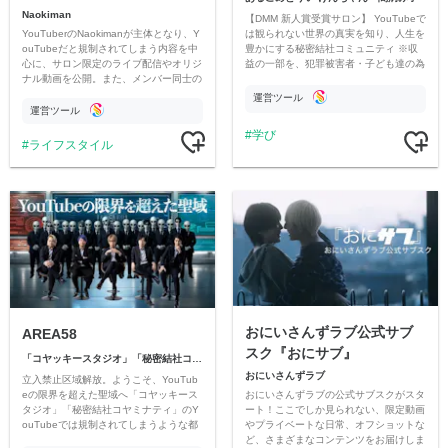
Naokiman
【DMM 新人賞受賞サロン】 YouTubeで
YouTuberのNaokimanが主体となり、Y
は観られない世界の真実を知り、人生を
ouTubeだと規制されてしまう内容を中
豊かにする秘密結社コミュニティ ※収
心に、サロン限定のライブ配信やオリジ
益の一部を、犯罪被害者・子ども達の為
ナル動画を公開。また、メンバー同士の
のチャリティーに寄付させていただきま
情報交換や交流の場としても楽しんでい
す
運営ツール
ただいています。
運営ツール
学び
ライフスタイル
おにいさんずラブ公式サブ
AREA58
スク『おにサブ』
「コヤッキースタジオ」「秘密結社コヤミナティ」
おにいさんずラブ
立入禁止区域解放。ようこそ、YouTub
おにいさんずラブの公式サブスクがスタ
eの限界を超えた聖域へ「コヤッキース
ート！ここでしか見られない、限定動画
タジオ」「秘密結社コヤミナティ」のY
やプライベートな日常、オフショットな
ouTubeでは規制されてしまうような都
ど、さまざまなコンテンツをお届けしま
市伝説を中心にオリジナルコンテンツを