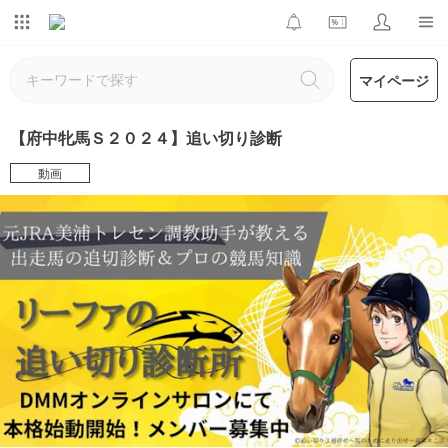
マイページ
【府中牝馬Ｓ２０２４】追い切り診断
動画