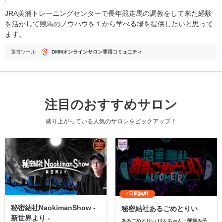
JRA美浦トレーニングセンターで長年競走馬の調教をして来た経験
を活かして競馬のノウハウを１から学べる場を提供したいと思って
ます。
運営ツール
DMMオンラインサロン専用コミュニティ
注目のおすすめサロン
盛り上がっている人気のサロンをピックアップ！
7日間無料
秘密結社NaokimanShow -
秘密結社あるごめとりい
新世界より -
あるごめとりい けんちゃん・闇病み子