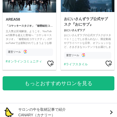
おにいさんずラブ公式サブ
AREA58
スク『おにサブ』
「コヤッキースタジオ」「秘密結社コヤミナティ」
おにいさんずラブ
立入禁止区域解放。ようこそ、YouTub
おにいさんずラブの公式サブスクがスタ
eの限界を超えた聖域へ「コヤッキース
ート！ここでしか見られない、限定動画
タジオ」「秘密結社コヤミナティ」のY
やプライベートな日常、オフショットな
ouTubeでは規制されてしまうような都
ど、さまざまなコンテンツをお届けしま
市伝説を中心にオリジナルコンテンツを
す。
公開。
運営ツール
運営ツール
オンラインコミュニティ
ライフスタイル
もっとおすすめサロンを見る
サロンの中を取材記事で紹介
CANARY（カナリー）