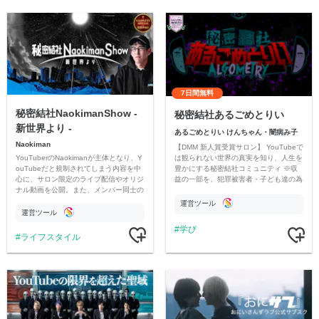
7日間無料
秘密結社NaokimanShow -
秘密結社あるごめとりい
新世界より -
あるごめとりい けんちゃん・闇病み子
Naokiman
【DMM 新人賞受賞サロン】 YouTubeで
YouTuberのNaokimanが主体となり、Y
は観られない世界の真実を知り、人生を
ouTubeだと規制されてしまう内容を中
豊かにする秘密結社コミュニティ ※収
心に、サロン限定のライブ配信やオリジ
益の一部を、犯罪被害者・子ども達の為
ナル動画を公開。また、メンバー同士の
のチャリティーに寄付させていただきま
情報交換や交流の場としても楽しんでい
す
運営ツール
ただいています。
運営ツール
学び
ライフスタイル