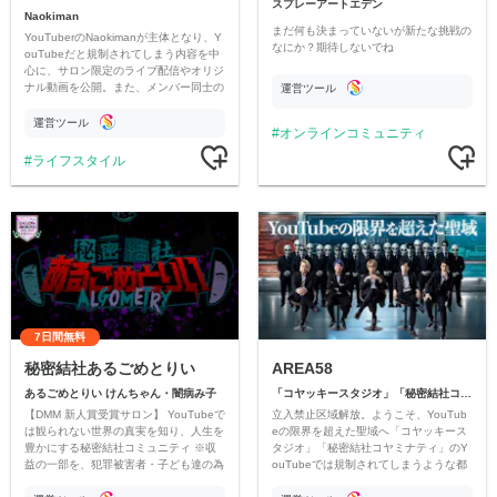
スプレーアートエデン
Naokiman
まだ何も決まっていないが新たな挑戦の
YouTuberのNaokimanが主体となり、Y
なにか？期待しないでね
ouTubeだと規制されてしまう内容を中
心に、サロン限定のライブ配信やオリジ
ナル動画を公開。また、メンバー同士の
運営ツール
情報交換や交流の場としても楽しんでい
ただいています。
運営ツール
オンラインコミュニティ
ライフスタイル
7日間無料
秘密結社あるごめとりい
AREA58
あるごめとりい けんちゃん・闇病み子
「コヤッキースタジオ」「秘密結社コヤミナティ」
【DMM 新人賞受賞サロン】 YouTubeで
立入禁止区域解放。ようこそ、YouTub
は観られない世界の真実を知り、人生を
eの限界を超えた聖域へ「コヤッキース
豊かにする秘密結社コミュニティ ※収
タジオ」「秘密結社コヤミナティ」のY
益の一部を、犯罪被害者・子ども達の為
ouTubeでは規制されてしまうような都
のチャリティーに寄付させていただきま
市伝説を中心にオリジナルコンテンツを