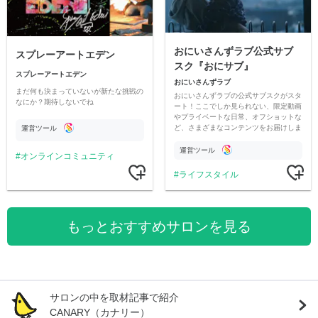
おにいさんずラブ公式サブ
スプレーアートエデン
スク『おにサブ』
スプレーアートエデン
おにいさんずラブ
まだ何も決まっていないが新たな挑戦の
おにいさんずラブの公式サブスクがスタ
なにか？期待しないでね
ート！ここでしか見られない、限定動画
やプライベートな日常、オフショットな
ど、さまざまなコンテンツをお届けしま
運営ツール
す。
運営ツール
オンラインコミュニティ
ライフスタイル
もっとおすすめサロンを見る
サロンの中を取材記事で紹介
CANARY（カナリー）