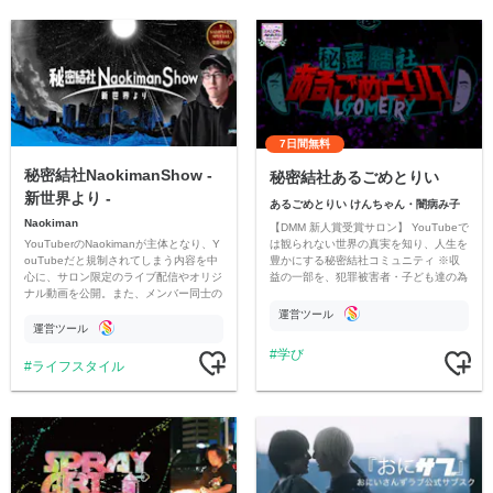
7日間無料
秘密結社NaokimanShow -
秘密結社あるごめとりい
新世界より -
あるごめとりい けんちゃん・闇病み子
Naokiman
【DMM 新人賞受賞サロン】 YouTubeで
YouTuberのNaokimanが主体となり、Y
は観られない世界の真実を知り、人生を
ouTubeだと規制されてしまう内容を中
豊かにする秘密結社コミュニティ ※収
心に、サロン限定のライブ配信やオリジ
益の一部を、犯罪被害者・子ども達の為
ナル動画を公開。また、メンバー同士の
のチャリティーに寄付させていただきま
情報交換や交流の場としても楽しんでい
す
運営ツール
ただいています。
運営ツール
学び
ライフスタイル