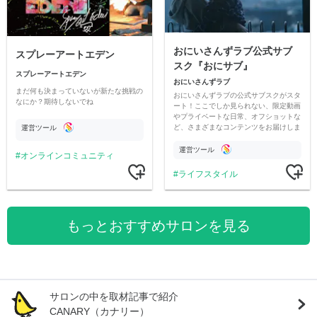
おにいさんずラブ公式サブ
スプレーアートエデン
スク『おにサブ』
スプレーアートエデン
おにいさんずラブ
まだ何も決まっていないが新たな挑戦の
おにいさんずラブの公式サブスクがスタ
なにか？期待しないでね
ート！ここでしか見られない、限定動画
やプライベートな日常、オフショットな
ど、さまざまなコンテンツをお届けしま
運営ツール
す。
運営ツール
オンラインコミュニティ
ライフスタイル
もっとおすすめサロンを見る
サロンの中を取材記事で紹介
CANARY（カナリー）