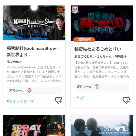
7日間無料
秘密結社NaokimanShow -
秘密結社あるごめとりい
新世界より -
あるごめとりい けんちゃん・闇病み子
Naokiman
【DMM 新人賞受賞サロン】 YouTubeで
YouTuberのNaokimanが主体となり、Y
は観られない世界の真実を知り、人生を
ouTubeだと規制されてしまう内容を中
豊かにする秘密結社コミュニティ ※収
心に、サロン限定のライブ配信やオリジ
益の一部を、犯罪被害者・子ども達の為
ナル動画を公開。また、メンバー同士の
のチャリティーに寄付させていただきま
情報交換や交流の場としても楽しんでい
す
運営ツール
ただいています。
運営ツール
学び
ライフスタイル