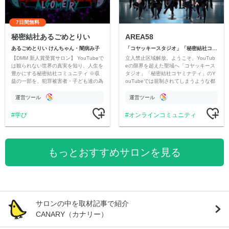
7日間無料
秘密結社あるごめとりい
AREA58
あるごめとりい けんちゃん・闇病み子
「コヤッキースタジオ」「秘密結社コヤミナティ」
【DMM 新人賞受賞サロン】 YouTubeで
立入禁止区域解放。ようこそ、YouTub
は観られない世界の真実を知り、人生を
eの限界を超えた聖域へ「コヤッキース
豊かにする秘密結社コミュニティ ※収
タジオ」「秘密結社コヤミナティ」のY
益の一部を、犯罪被害者・子ども達の為
ouTubeでは規制されてしまうような都
のチャリティーに寄付させていただきま
市伝説を中心にオリジナルコンテンツを
す
公開。
運営ツール
運営ツール
学び
オンラインコミュニティ
もっとおすすめサロンを見る
サロンの中を取材記事で紹介
CANARY（カナリー）