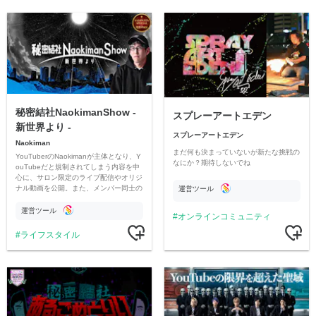
秘密結社NaokimanShow -
スプレーアートエデン
新世界より -
スプレーアートエデン
Naokiman
まだ何も決まっていないが新たな挑戦の
YouTuberのNaokimanが主体となり、Y
なにか？期待しないでね
ouTubeだと規制されてしまう内容を中
心に、サロン限定のライブ配信やオリジ
ナル動画を公開。また、メンバー同士の
運営ツール
情報交換や交流の場としても楽しんでい
ただいています。
運営ツール
オンラインコミュニティ
ライフスタイル