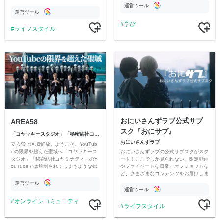
情報交換や交流の場としても楽しんでい
す
運営ツール
ただいています。
運営ツール
学び
ライフスタイル
おにいさんずラブ公式サブ
AREA58
スク『おにサブ』
「コヤッキースタジオ」「秘密結社コヤミナティ」
おにいさんずラブ
立入禁止区域解放。ようこそ、YouTub
おにいさんずラブの公式サブスクがスタ
eの限界を超えた聖域へ「コヤッキース
ート！ここでしか見られない、限定動画
タジオ」「秘密結社コヤミナティ」のY
やプライベートな日常、オフショットな
ouTubeでは規制されてしまうような都
ど、さまざまなコンテンツをお届けしま
市伝説を中心にオリジナルコンテンツを
す。
公開。
運営ツール
運営ツール
オンラインコミュニティ
ライフスタイル