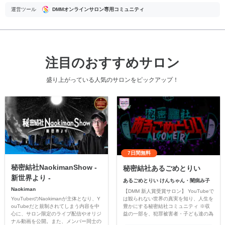
運営ツール
DMMオンラインサロン専用コミュニティ
注目のおすすめサロン
盛り上がっている人気のサロンをピックアップ！
7日間無料
秘密結社NaokimanShow -
秘密結社あるごめとりい
新世界より -
あるごめとりい けんちゃん・闇病み子
Naokiman
【DMM 新人賞受賞サロン】 YouTubeで
YouTuberのNaokimanが主体となり、Y
は観られない世界の真実を知り、人生を
ouTubeだと規制されてしまう内容を中
豊かにする秘密結社コミュニティ ※収
心に、サロン限定のライブ配信やオリジ
益の一部を、犯罪被害者・子ども達の為
ナル動画を公開。また、メンバー同士の
のチャリティーに寄付させていただきま