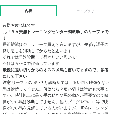
内容
ライブラリ
皆様お疲れ様です
元ＪＲＡ美浦トレーニングセンター調教助手のリーファで
す
長距離戦はジョッキーで買えと言いますが、先ずは調子の
良し悪しを判断してからだと思います
それでは早速診断して行きたいと思います
評価はＡ〜Ｃで評価しています
最後に追い切りからのオススメ馬も書いてますので、参考
にして下さい
注意
リーファの追い切り診断所では、追い切り映像がない
馬は診断してません。何故なら？追い切りは時計も大事で
すが、時計以上に乗り手の動きや馬の動きが重要なので映
像がない馬は診断してません。他のブログやTwitter等で映
像がない馬を見解している人がいますが、JRAレーシング