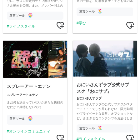
心に、サロン限定のライブ配信やオリジ
益の一部を、犯罪被害者・子ども達の為
ナル動画を公開。また、メンバー同士の
のチャリティーに寄付させていただきま
情報交換や交流の場としても楽しんでい
す
運営ツール
ただいています。
運営ツール
学び
ライフスタイル
おにいさんずラブ公式サブ
スプレーアートエデン
スク『おにサブ』
スプレーアートエデン
おにいさんずラブ
まだ何も決まっていないが新たな挑戦の
おにいさんずラブの公式サブスクがスタ
なにか？期待しないでね
ート！ここでしか見られない、限定動画
やプライベートな日常、オフショットな
ど、さまざまなコンテンツをお届けしま
運営ツール
す。
運営ツール
オンラインコミュニティ
ライフスタイル