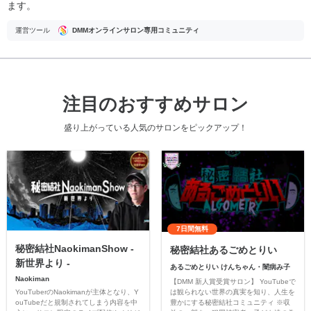
ます。
運営ツール
DMMオンラインサロン専用コミュニティ
注目のおすすめサロン
盛り上がっている人気のサロンをピックアップ！
7日間無料
秘密結社NaokimanShow -
秘密結社あるごめとりい
新世界より -
あるごめとりい けんちゃん・闇病み子
Naokiman
【DMM 新人賞受賞サロン】 YouTubeで
YouTuberのNaokimanが主体となり、Y
は観られない世界の真実を知り、人生を
ouTubeだと規制されてしまう内容を中
豊かにする秘密結社コミュニティ ※収