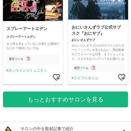
おにいさんずラブ公式サブ
スプレーアートエデン
スク『おにサブ』
スプレーアートエデン
おにいさんずラブ
まだ何も決まっていないが新たな挑戦の
おにいさんずラブの公式サブスクがスタ
なにか？期待しないでね
ート！ここでしか見られない、限定動画
やプライベートな日常、オフショットな
ど、さまざまなコンテンツをお届けしま
運営ツール
す。
運営ツール
オンラインコミュニティ
ライフスタイル
もっとおすすめサロンを見る
サロンの中を取材記事で紹介