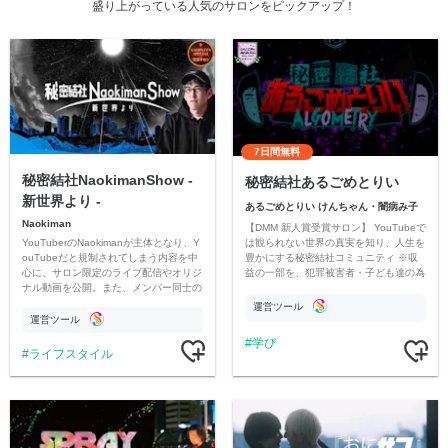
盛り上がっている人気のサロンをピックアップ！
7日間無料
秘密結社NaokimanShow -
秘密結社あるごめとりい
新世界より -
あるごめとりい けんちゃん・闇病み子
Naokiman
【DMM 新人賞受賞サロン】 YouTubeで
YouTuberのNaokimanが主体となり、Y
は観られない世界の真実を知り、人生を
ouTubeだと規制されてしまう内容を中
豊かにする秘密結社コミュニティ ※収
心に、サロン限定のライブ配信やオリジ
益の一部を、犯罪被害者・子ども達の為
ナル動画を公開。また、メンバー同士の
のチャリティーに寄付させていただきま
情報交換や交流の場としても楽しんでい
す
運営ツール
ただいています。
運営ツール
学び
ライフスタイル