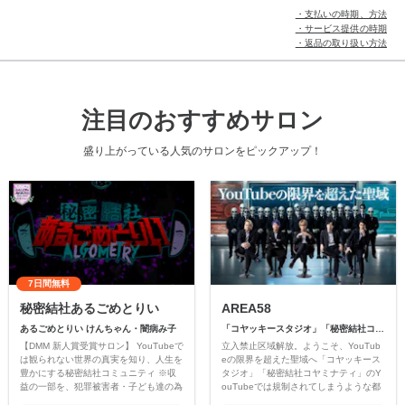
・支払いの時期、方法
・サービス提供の時期
・返品の取り扱い方法
注目のおすすめサロン
盛り上がっている人気のサロンをピックアップ！
7日間無料
秘密結社あるごめとりい
AREA58
あるごめとりい けんちゃん・闇病み子
「コヤッキースタジオ」「秘密結社コヤミナティ」
【DMM 新人賞受賞サロン】 YouTubeで
立入禁止区域解放。ようこそ、YouTub
は観られない世界の真実を知り、人生を
eの限界を超えた聖域へ「コヤッキース
豊かにする秘密結社コミュニティ ※収
タジオ」「秘密結社コヤミナティ」のY
益の一部を、犯罪被害者・子ども達の為
ouTubeでは規制されてしまうような都
のチャリティーに寄付させていただきま
市伝説を中心にオリジナルコンテンツを