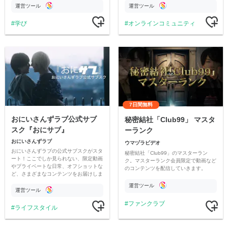
す
公開。
運営ツール
運営ツール
学び
オンラインコミュニティ
7日間無料
おにいさんずラブ公式サブ
秘密結社「Club99」 マスタ
スク『おにサブ』
ーランク
おにいさんずラブ
ウマヅラビデオ
おにいさんずラブの公式サブスクがスタ
秘密結社「Club99」のマスターラン
ート！ここでしか見られない、限定動画
ク。マスターランク会員限定で動画など
やプライベートな日常、オフショットな
のコンテンツを配信していきます。
ど、さまざまなコンテンツをお届けしま
す。
運営ツール
運営ツール
ファンクラブ
ライフスタイル