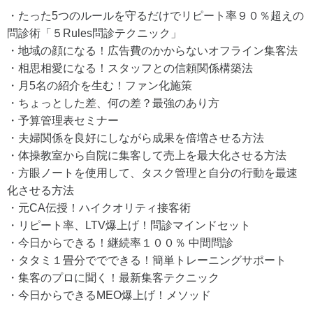
・たった5つのルールを守るだけでリピート率９０％超えの
問診術「５Rules問診テクニック」
・地域の顔になる！広告費のかからないオフライン集客法
・相思相愛になる！スタッフとの信頼関係構築法
・月5名の紹介を生む！ファン化施策
・ちょっとした差、何の差？最強のあり方
・予算管理表セミナー
・夫婦関係を良好にしながら成果を倍増させる方法
・体操教室から自院に集客して売上を最大化させる方法
・方眼ノートを使用して、タスク管理と自分の行動を最速
化させる方法
・元CA伝授！ハイクオリティ接客術
・リピート率、LTV爆上げ！問診マインドセット
・今日からできる！継続率１００％ 中間問診
・タタミ１畳分ででできる！簡単トレーニングサポート
・集客のプロに聞く！最新集客テクニック
・今日からできるMEO爆上げ！メソッド