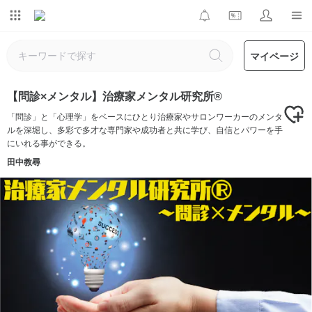
マイページ
【問診×メンタル】治療家メンタル研究所®
「問診」と「心理学」をベースにひとり治療家やサロンワーカーのメンタ
ルを深堀し、多彩で多才な専門家や成功者と共に学び、自信とパワーを手
にいれる事ができる。
田中教尋