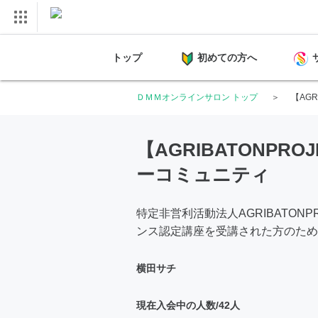
トップ
初めての方へ
ＤＭＭオンラインサロン トップ
【AG
【AGRIBATONPR
ーコミュニティ
特定非営利活動法人AGRIBATON
ンス認定講座を受講された方のため
横田サチ
現在入会中の人数/42人