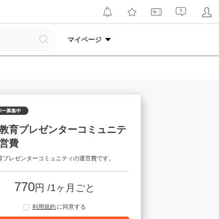
マイページ
バー募集中
教育プレゼンターコミュニテ
営費
育プレゼンターコミュニティの運営費です。
770
円 /1ヶ月ごと
利用規約
に同意する