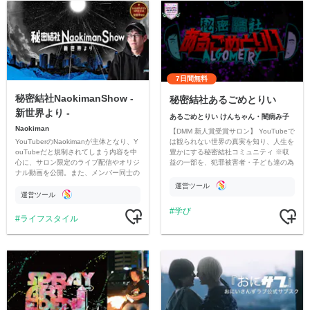
7日間無料
秘密結社NaokimanShow -
秘密結社あるごめとりい
新世界より -
あるごめとりい けんちゃん・闇病み子
Naokiman
【DMM 新人賞受賞サロン】 YouTubeで
YouTuberのNaokimanが主体となり、Y
は観られない世界の真実を知り、人生を
ouTubeだと規制されてしまう内容を中
豊かにする秘密結社コミュニティ ※収
心に、サロン限定のライブ配信やオリジ
益の一部を、犯罪被害者・子ども達の為
ナル動画を公開。また、メンバー同士の
のチャリティーに寄付させていただきま
情報交換や交流の場としても楽しんでい
す
運営ツール
ただいています。
運営ツール
学び
ライフスタイル