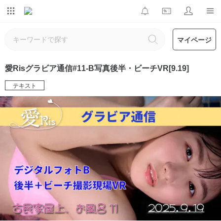
マイページ
愛Risグラビア通信#11-B写真後半・ビーチVR[9.19]
テキスト