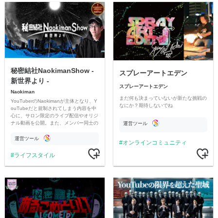
秘密結社NaokimanShow -
スプレーアートエデン
新世界より -
スプレーアートエデン
Naokiman
まだ何も決まっていないが新たな挑戦の
YouTuberのNaokimanが主体となり、Y
なにか？期待しないでね
ouTubeだと規制されてしまう内容を中
心に、サロン限定のライブ配信やオリジ
ナル動画を公開。また、メンバー同士の
運営ツール
情報交換や交流の場としても楽しんでい
ただいています。
運営ツール
オンラインコミュニティ
ライフスタイル