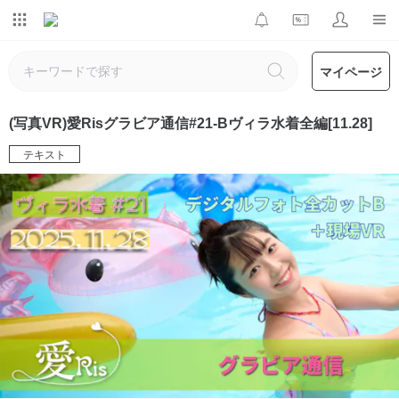
マイページ
(写真VR)愛Risグラビア通信#21-Bヴィラ水着全編[11.28]
テキスト