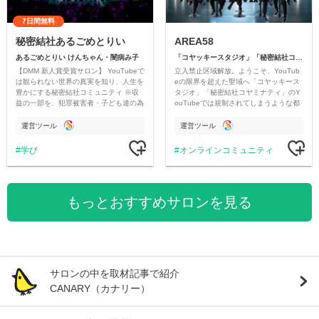
7日間無料
秘密結社あるごめとりい
AREA58
あるごめとりい けんちゃん・闇病み子
「コヤッキースタジオ」「秘密結社コヤミナティ」
【DMM 新人賞受賞サロン】 YouTubeで
立入禁止区域解放。ようこそ、YouTub
は観られない世界の真実を知り、人生を
eの限界を超えた聖域へ「コヤッキース
豊かにする秘密結社コミュニティ ※収
タジオ」「秘密結社コヤミナティ」のY
益の一部を、犯罪被害者・子ども達の為
ouTubeでは規制されてしまうような都
のチャリティーに寄付させていただきま
市伝説を中心にオリジナルコンテンツを
す
公開。
運営ツール
運営ツール
学び
オンラインコミュニティ
もっとおすすめサロンを見る
サロンの中を取材記事で紹介
CANARY（カナリー）