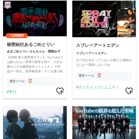
7日間無料
秘密結社あるごめとりい
スプレーアートエデン
あるごめとりい けんちゃん・闇病み子
スプレーアートエデン
【DMM 新人賞受賞サロン】 YouTubeで
まだ何も決まっていないが新たな挑戦の
は観られない世界の真実を知り、人生を
なにか？期待しないでね
豊かにする秘密結社コミュニティ ※収
益の一部を、犯罪被害者・子ども達の為
運営ツール
のチャリティーに寄付させていただきま
す
運営ツール
オンラインコミュニティ
学び