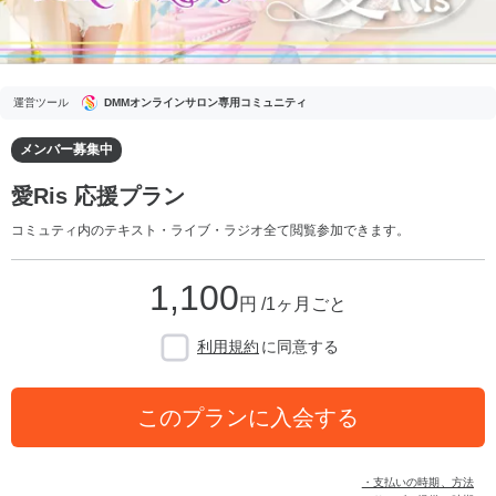
運営ツール
DMMオンラインサロン専用コミュニティ
メンバー募集中
愛Ris 応援プラン
コミュティ内のテキスト・ライブ・ラジオ全て閲覧参加できます。
1,100
円 /1ヶ月ごと
利用規約
に同意する
このプランに入会する
・支払いの時期、方法