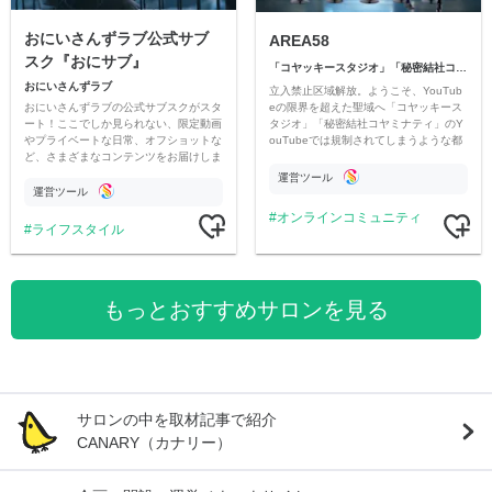
おにいさんずラブ公式サブ
AREA58
スク『おにサブ』
「コヤッキースタジオ」「秘密結社コヤミナティ」
おにいさんずラブ
立入禁止区域解放。ようこそ、YouTub
おにいさんずラブの公式サブスクがスタ
eの限界を超えた聖域へ「コヤッキース
ート！ここでしか見られない、限定動画
タジオ」「秘密結社コヤミナティ」のY
やプライベートな日常、オフショットな
ouTubeでは規制されてしまうような都
ど、さまざまなコンテンツをお届けしま
市伝説を中心にオリジナルコンテンツを
す。
公開。
運営ツール
運営ツール
オンラインコミュニティ
ライフスタイル
もっとおすすめサロンを見る
サロンの中を取材記事で紹介
CANARY（カナリー）