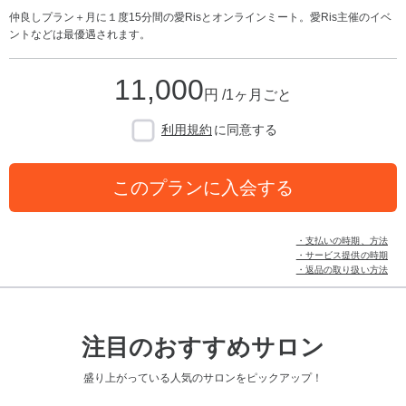
仲良しプラン＋月に１度15分間の愛Risとオンラインミート。愛Ris主催のイベ
ントなどは最優遇されます。
11,000
円 /1ヶ月ごと
利用規約
に同意する
このプランに入会する
・支払いの時期、方法
・サービス提供の時期
・返品の取り扱い方法
注目のおすすめサロン
盛り上がっている人気のサロンをピックアップ！