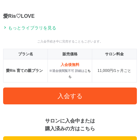
愛Ris♡LOVE
もっとライブラリを見る
ご入会手続き中に完売することもございます。
プラン名
販売価格
サロン料金
入会後無料
愛Ris 育ての親プラン
11,000円/1ヶ月ごと
※退会後閲覧不可 詳細は
こち
ら
入会する
サロンに入会中または
購入済みの方はこちら