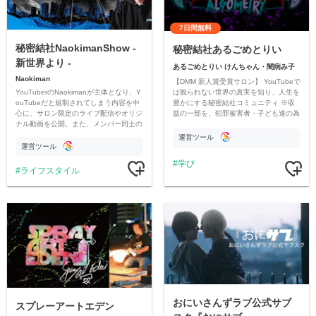
7日間無料
秘密結社NaokimanShow -
秘密結社あるごめとりい
新世界より -
あるごめとりい けんちゃん・闇病み子
Naokiman
【DMM 新人賞受賞サロン】 YouTubeで
YouTuberのNaokimanが主体となり、Y
は観られない世界の真実を知り、人生を
ouTubeだと規制されてしまう内容を中
豊かにする秘密結社コミュニティ ※収
心に、サロン限定のライブ配信やオリジ
益の一部を、犯罪被害者・子ども達の為
ナル動画を公開。また、メンバー同士の
のチャリティーに寄付させていただきま
情報交換や交流の場としても楽しんでい
す
運営ツール
ただいています。
運営ツール
学び
ライフスタイル
おにいさんずラブ公式サブ
スプレーアートエデン