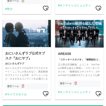
す
運営ツール
オンラインコミュニティ
学び
おにいさんずラブ公式サブ
AREA58
スク『おにサブ』
「コヤッキースタジオ」「秘密結社コヤミナティ」
おにいさんずラブ
立入禁止区域解放。ようこそ、YouTub
おにいさんずラブの公式サブスクがスタ
eの限界を超えた聖域へ「コヤッキース
ート！ここでしか見られない、限定動画
タジオ」「秘密結社コヤミナティ」のY
やプライベートな日常、オフショットな
ouTubeでは規制されてしまうような都
ど、さまざまなコンテンツをお届けしま
市伝説を中心にオリジナルコンテンツを
す。
公開。
運営ツール
運営ツール
オンラインコミュニティ
ライフスタイル