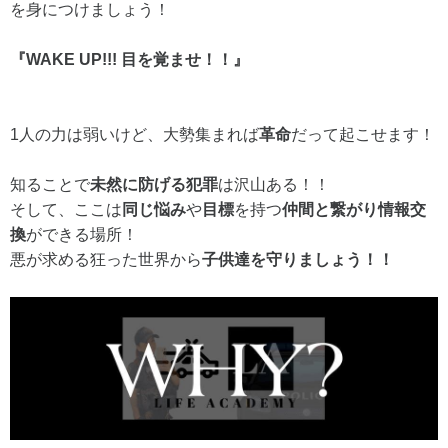
を身につけましょう！
『WAKE UP!!! 目を覚ませ！！』
1人の力は弱いけど、大勢集まれば
革命
だって起こせます！
知ることで
未然に防げる犯罪
は沢山ある！！
そして、ここは
同じ悩み
や
目標
を持つ
仲間と繋がり情報交
換
ができる場所！
悪が求める狂った世界から
子供達を守りましょう！！