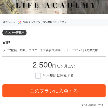
運営ツール
DMMオンラインサロン専用コミュニティ
メンバー募集中
VIP
ライブ配信、動画、ブログ、オフ会参加資格ゲット、アパレル販売優先権
2,500
円 /1ヶ月ごと
利用規約
に同意する
このプランに入会する
・支払いの時期、方法