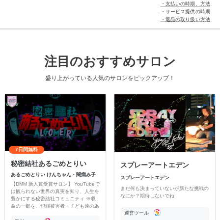
・支払いの時期、方法
・サービス提供の時期
・返品の取り扱い方法
注目のおすすめサロン
盛り上がっている人気のサロンをピックアップ！
7日間無料
秘密結社あるごめとりい
スプレーアートエデン
あるごめとりい けんちゃん・闇病み子
スプレーアートエデン
【DMM 新人賞受賞サロン】 YouTubeで
まだ何も決まっていないが新たな挑戦の
は観られない世界の真実を知り、人生を
なにか？期待しないでね
豊かにする秘密結社コミュニティ ※収
益の一部を、犯罪被害者・子ども達の為
運営ツール
のチャリティーに寄付させていただきま