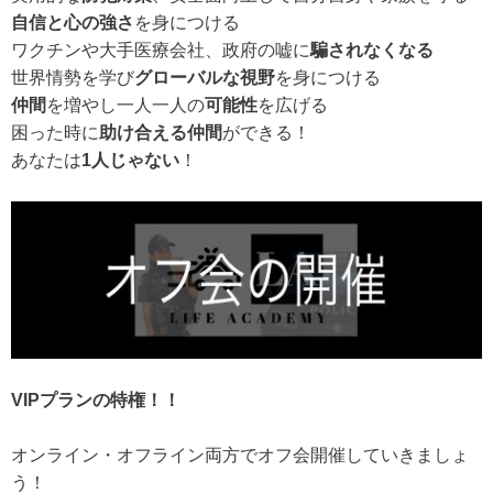
自信と心の強さ
を身につける
ワクチンや大手医療会社、政府の嘘に
騙されなくなる
世界情勢を学び
グローバルな視野
を身につける
仲間
を増やし一人一人の
可能性
を広げる
困った時に
助け合える仲間
ができる！
あなたは
1人じゃない
！
VIPプランの特権！！
オンライン・オフライン両方でオフ会開催していきましょ
う！