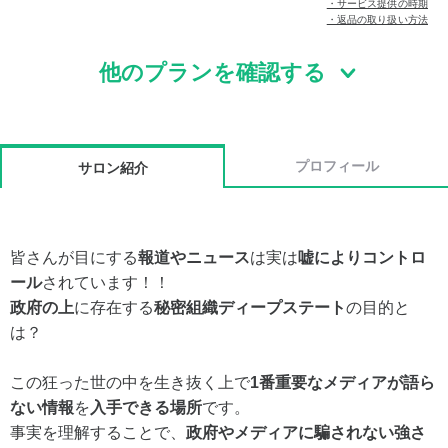
・サービス提供の時期
・返品の取り扱い方法
他のプランを確認する
プロフィール
サロン紹介
皆さんが目にする
報道やニュース
は実は
嘘によりコントロ
ール
されています！！
政府の上
に存在する
秘密組織ディープステート
の目的と
は？
この狂った世の中を生き抜く上で
1番重要な
メディアが語ら
ない情報
を
入手できる場所
です。
事実を理解することで、
政府やメディアに騙されない強さ