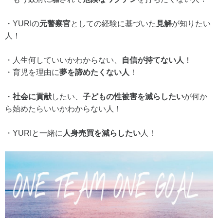
・YURIの
元警察官
としての経験に基づいた
見解
が知りたい
人！
・人生何していいかわからない、
自信が持てない人
！
・育児を理由に
夢を諦めたくない人
！
・
社会に貢献
したい、
子どもの性被害を減らしたい
が何か
ら始めたらいいかわからない人！
・YURIと一緒に
人身売買を減らしたい
人！