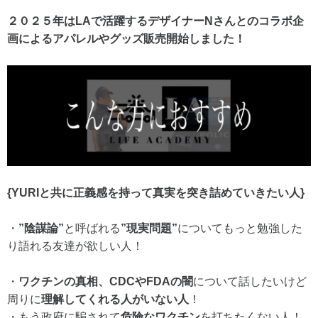
２０２５年はLAで活躍するデザイナーNさんとのコラボ企
画によるアパレルやグッズ販売開始しました！
{YURIと共に正義感を持って真実を突き詰めていきたい人}
・
”陰謀論”
と呼ばれる
”現実問題”
についてもっと勉強した
り語れる友達が欲しい人！
・
ワクチンの真相、CDCやFDAの闇
について話したいけど
周りに
理解してくれる人がいない人
！
・もう政府に騙されて
危険なワクチン
を打ちたくない人！