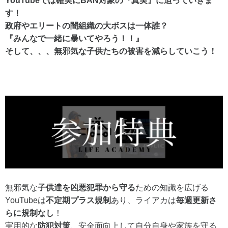
YouTubeでは確実にBAN対象の『真実』に迫っていきま
す！
政府やエリートの闇組織の大ボスは一体誰？
『みんなで一緒に暴いてやろう！！』
そして、、、無邪気な子供たちの被害を減らしていこう！
無邪気な
子供達を凶悪犯罪から守る
ための知識を広げる
YouTubeは
不定期プラス規制
あり、ライアカは
毎週更新さ
らに規制なし
！
実用的な
防犯対策
、安全面向上して自分自身や家族を守る