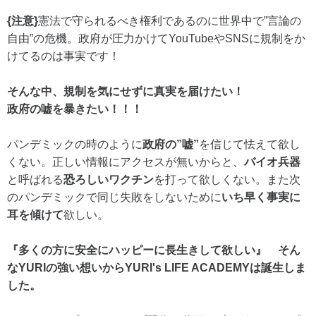
{注意}
憲法で守られるべき権利であるのに世界中で”言論の
自由”の危機。政府が圧力かけてYouTubeやSNSに規制をか
けてるのは事実です！
そんな中、規制を気にせずに真実を届けたい！
政府の嘘を暴きたい！！！
パンデミックの時のように
政府の”嘘”
を信じて怯えて欲し
くない。正しい情報にアクセスが無いからと、
バイオ兵器
と呼ばれる
恐ろしいワクチン
を打って欲しくない。また次
のパンデミックで同じ失敗をしないために
いち早く事実に
耳を傾けて
欲しい。
『多くの方に安全にハッピーに長生きして欲しい』 そん
なYURIの強い想いからYURI's LIFE ACADEMYは誕生しま
した。