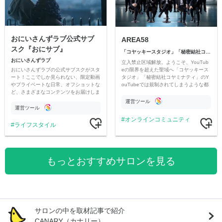
おにいさんずラブ公式サブ
AREA58
スク『おにサブ』
「コヤッキースタジオ」「秘密結社コヤミナティ」
おにいさんずラブ
立入禁止区域解放。ようこそ、YouTub
おにいさんずラブの公式サブスクがスタ
eの限界を超えた聖域へ「コヤッキース
ート！ここでしか見られない、限定動画
タジオ」「秘密結社コヤミナティ」のY
やプライベートな日常、オフショットな
ouTubeでは規制されてしまうような都
ど、さまざまなコンテンツをお届けしま
市伝説を中心にオリジナルコンテンツを
す。
公開。
運営ツール
運営ツール
オンラインコミュニティ
ライフスタイル
もっとおすすめサロンを見る
サロンの中を取材記事で紹介
CANARY（カナリー）