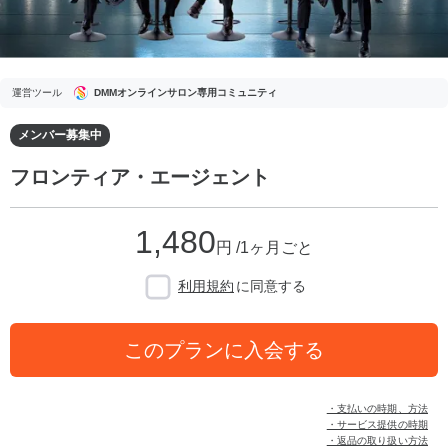
運営ツール
DMMオンラインサロン専用コミュニティ
メンバー募集中
フロンティア・エージェント
1,480
円 /1ヶ月ごと
利用規約
に同意する
このプランに入会する
・支払いの時期、方法
・サービス提供の時期
・返品の取り扱い方法