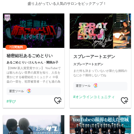
盛り上がっている人気のサロンをピックアップ！
7日間無料
秘密結社あるごめとりい
スプレーアートエデン
あるごめとりい けんちゃん・闇病み子
スプレーアートエデン
【DMM 新人賞受賞サロン】 YouTubeで
まだ何も決まっていないが新たな挑戦の
は観られない世界の真実を知り、人生を
なにか？期待しないでね
豊かにする秘密結社コミュニティ ※収
益の一部を、犯罪被害者・子ども達の為
運営ツール
のチャリティーに寄付させていただきま
す
運営ツール
オンラインコミュニティ
学び