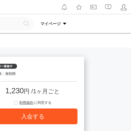
マイページ
バー募集中
数：無制限
1,230
円 /1ヶ月ごと
利用規約
に同意する
入会する