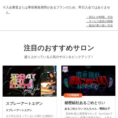
入会審査または事前募集期間があるプランのため、即日入会ではありませ
ん。
・支払いの時期、方法
・サービス提供の時期
・返品の取り扱い方法
注目のおすすめサロン
盛り上がっている人気のサロンをピックアップ！
7日間無料
秘密結社あるごめとりい
スプレーアートエデン
あるごめとりい けんちゃん・闇病み子
スプレーアートエデン
【DMM 新人賞受賞サロン】 YouTubeで
まだ何も決まっていないが新たな挑戦の
は観られない世界の真実を知り、人生を