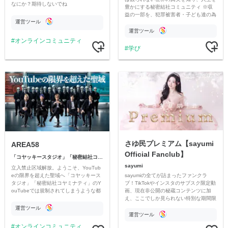
なにか？期待しないでね
豊かにする秘密結社コミュニティ ※収
益の一部を、犯罪被害者・子ども達の為
運営ツール
のチャリティーに寄付させていただきま
す
運営ツール
オンラインコミュニティ
学び
さゆ民プレミアム【sayumi
AREA58
Official Fanclub】
「コヤッキースタジオ」「秘密結社コヤミナティ」
sayumi
立入禁止区域解放。ようこそ、YouTub
sayumiの全てが詰まったファンクラ
eの限界を超えた聖域へ「コヤッキース
ブ！TikTokやインスタのサブスク限定動
タジオ」「秘密結社コヤミナティ」のY
画、現在非公開の秘蔵コンテンツに加
ouTubeでは規制されてしまうような都
え、ここでしか見られない特別な期間限
市伝説を中心にオリジナルコンテンツを
定コンテンツをお届けします！
公開。
運営ツール
運営ツール
オンラインコミュニティ