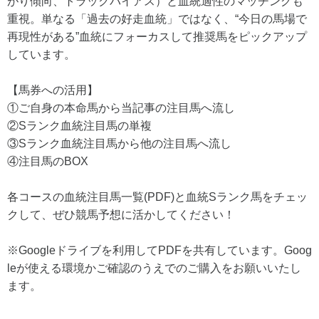
がり傾向、トラックバイアス）と血統適性のマッチングも
重視。単なる「過去の好走血統」ではなく、“今日の馬場で
再現性がある”血統にフォーカスして推奨馬をピックアップ
しています。
【馬券への活用】
①ご自身の本命馬から当記事の注目馬へ流し
②Sランク血統注目馬の単複
③Sランク血統注目馬から他の注目馬へ流し
④注目馬のBOX
各コースの血統注目馬一覧(PDF)と血統Sランク馬をチェッ
クして、ぜひ競馬予想に活かしてください！
※Googleドライブを利用してPDFを共有しています。Goog
leが使える環境かご確認のうえでのご購入をお願いいたし
ます。