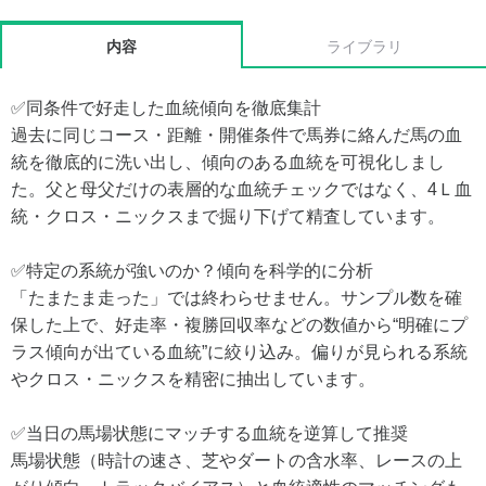
内容
ライブラリ
✅同条件で好走した血統傾向を徹底集計
過去に同じコース・距離・開催条件で馬券に絡んだ馬の血
統を徹底的に洗い出し、傾向のある血統を可視化しまし
た。父と母父だけの表層的な血統チェックではなく、4Ｌ血
統・クロス・ニックスまで掘り下げて精査しています。
✅特定の系統が強いのか？傾向を科学的に分析
「たまたま走った」では終わらせません。サンプル数を確
保した上で、好走率・複勝回収率などの数値から“明確にプ
ラス傾向が出ている血統”に絞り込み。偏りが見られる系統
やクロス・ニックスを精密に抽出しています。
✅当日の馬場状態にマッチする血統を逆算して推奨
馬場状態（時計の速さ、芝やダートの含水率、レースの上