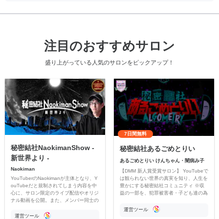
注目のおすすめサロン
盛り上がっている人気のサロンをピックアップ！
7日間無料
秘密結社NaokimanShow -
秘密結社あるごめとりい
新世界より -
あるごめとりい けんちゃん・闇病み子
Naokiman
【DMM 新人賞受賞サロン】 YouTubeで
YouTuberのNaokimanが主体となり、Y
は観られない世界の真実を知り、人生を
ouTubeだと規制されてしまう内容を中
豊かにする秘密結社コミュニティ ※収
心に、サロン限定のライブ配信やオリジ
益の一部を、犯罪被害者・子ども達の為
ナル動画を公開。また、メンバー同士の
のチャリティーに寄付させていただきま
情報交換や交流の場としても楽しんでい
す
運営ツール
ただいています。
運営ツール