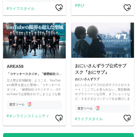
学び
ライフスタイル
おにいさんずラブ公式サブ
AREA58
スク『おにサブ』
「コヤッキースタジオ」「秘密結社コヤミナティ」
おにいさんずラブ
立入禁止区域解放。ようこそ、YouTub
おにいさんずラブの公式サブスクがスタ
eの限界を超えた聖域へ「コヤッキース
ート！ここでしか見られない、限定動画
タジオ」「秘密結社コヤミナティ」のY
やプライベートな日常、オフショットな
ouTubeでは規制されてしまうような都
ど、さまざまなコンテンツをお届けしま
市伝説を中心にオリジナルコンテンツを
す。
公開。
運営ツール
運営ツール
オンラインコミュニティ
ライフスタイル