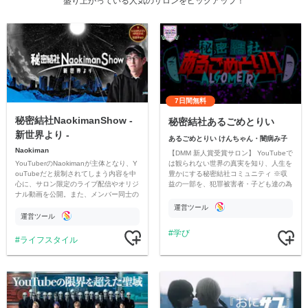
盛り上がっている人気のサロンをピックアップ！
7日間無料
秘密結社NaokimanShow -
秘密結社あるごめとりい
新世界より -
あるごめとりい けんちゃん・闇病み子
Naokiman
【DMM 新人賞受賞サロン】 YouTubeで
YouTuberのNaokimanが主体となり、Y
は観られない世界の真実を知り、人生を
ouTubeだと規制されてしまう内容を中
豊かにする秘密結社コミュニティ ※収
心に、サロン限定のライブ配信やオリジ
益の一部を、犯罪被害者・子ども達の為
ナル動画を公開。また、メンバー同士の
のチャリティーに寄付させていただきま
情報交換や交流の場としても楽しんでい
す
運営ツール
ただいています。
運営ツール
学び
ライフスタイル