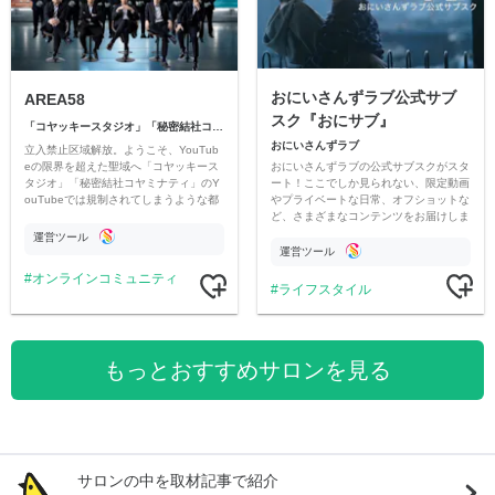
おにいさんずラブ公式サブ
AREA58
スク『おにサブ』
「コヤッキースタジオ」「秘密結社コヤミナティ」
おにいさんずラブ
立入禁止区域解放。ようこそ、YouTub
おにいさんずラブの公式サブスクがスタ
eの限界を超えた聖域へ「コヤッキース
ート！ここでしか見られない、限定動画
タジオ」「秘密結社コヤミナティ」のY
やプライベートな日常、オフショットな
ouTubeでは規制されてしまうような都
ど、さまざまなコンテンツをお届けしま
市伝説を中心にオリジナルコンテンツを
す。
公開。
運営ツール
運営ツール
オンラインコミュニティ
ライフスタイル
もっとおすすめサロンを見る
サロンの中を取材記事で紹介