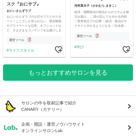
スク『おにサブ』
河村真木子（かわむら まきこ）
おにいさんずラブ
経済・国際政治の視点からのコラムを毎
おにいさんずラブの公式サブスクがスタ
日お届け。 〇誰が読んでも分かる内容
ート！ここでしか見られない、限定動画
〇世界視点での記事 〇経済・政治がサ
やプライベートな日常、オフショットな
クサクと分かるようになる 〇社会派・
ど、さまざまなコンテンツをお届けしま
河村真木子の視点での辛口コラム
す。
運営ツール
運営ツール
学び
ライフスタイル
もっとおすすめサロンを見る
サロンの中を取材記事で紹介
CANARY（カナリー）
企画・開設・運営ノウハウサイト
オンラインサロンLab.