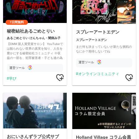
7日間無料
秘密結社あるごめとりい
スプレーアートエデン
あるごめとりい けんちゃん・闇病み子
スプレーアートエデン
【DMM 新人賞受賞サロン】 YouTubeで
まだ何も決まっていないが新たな挑戦の
は観られない世界の真実を知り、人生を
なにか？期待しないでね
豊かにする秘密結社コミュニティ ※収
益の一部を、犯罪被害者・子ども達の為
運営ツール
のチャリティーに寄付させていただきま
す
運営ツール
オンラインコミュニティ
学び
おにいさんずラブ公式サブ
Holland Village コラム会員