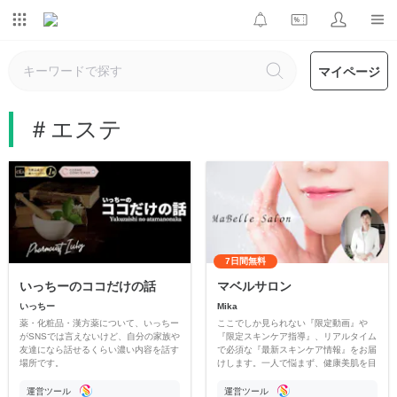
マイページ
＃エステ
7日間無料
いっちーのココだけの話
マベルサロン
いっちー
Mika
薬・化粧品・漢方薬について、いっちー
ここでしか見られない『限定動画』や
がSNSでは言えないけど、自分の家族や
『限定スキンケア指導』、リアルタイム
友達になら話せるくらい濃い内容を話す
で必須な『最新スキンケア情報』をお届
場所です。
けします。一人で悩まず、健康美肌を目
指す方々と一緒に、楽しく癒される日々
を送りましょう♪
運営ツール
運営ツール