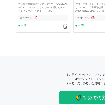
井上和彦の公式ファンクラブです。KAZUFAN
声優・俳優・ナレーターを
からKAZUFUNへ 皆さんと一緒に楽しむFUNフ
なトレーニング動画をお届け！
ァンクラブとしてスタートしま…
詳しい情報が知りたい。 養
運営ツール
運営ツール
声優
声優
オンラインレッスン、ファン
DMMオンラインサロン
「学べる・楽しめる」会員制コ
初めての