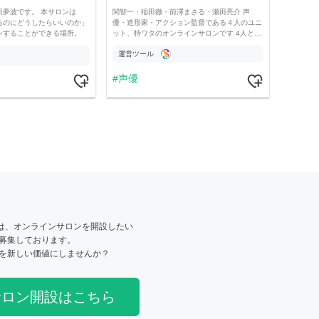
田夢波です。 本サロンは
関智一・稲田徹・前澤まさる・瀬田亮介 声
るのにどうしたらいいのか」
優・造形家・アクション監督である４人のユニ
ンすることができる場所。
ット、特ワタのオンラインサロンです 4人と…
運営ツール
声優
は、オンラインサロンを開設したい
募集しております。
を新しい価値にしませんか？
サロン開設はこちら