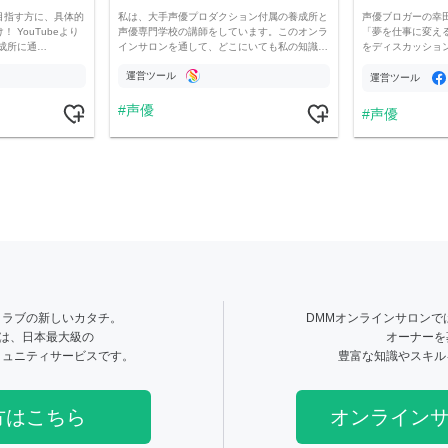
目指す方に、具体的
私は、大手声優プロダクション付属の養成所と
声優ブロガーの幸
 YouTubeより
声優専門学校の講師をしています。このオンラ
「夢を仕事に変え
成所に通…
インサロンを通して、どこにいても私の知識…
をディスカッショ
声…
運営ツール
運営ツール
声優
声優
クラブの新しいカタチ。
DMMオンラインサロンで
とは、日本最大級の
オーナーを
ミュニティサービスです。
豊富な知識やスキル
方はこちら
オンライン