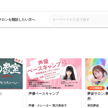
サロンを開設したい方へ
10日間無料
）
声優ベースキャンプ
夢波サロン-
所-
声優・ナレーター 荒川美奈子
幸田夢波