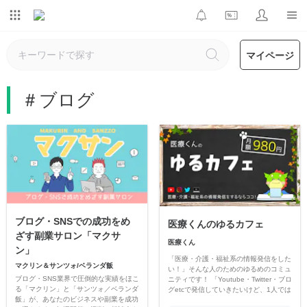
マイページ
＃ブログ
ブログ・SNSでの成功をめ
医療くんのゆるカフェ
ざす副業サロン「マクサ
医療くん
ン」
「医療・介護・福祉系の情報発信をした
マクリン＆サンツォ/ベランダ飯
い！」そんな人のためのゆるめのコミュ
ブログ・SNS業界で圧倒的な実績をほこ
ニティです！ 「Youtube・Twitter・ブロ
る「マクリン」と「サンツォ／ベランダ
グetcで発信していきたいけど、1人では
飯」が、あなたのビジネスや副業を成功
ちょっと心細い」という人はぜひ一緒に