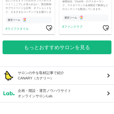
おにいさんずラブの公式サブスクがスタ
秘密結社「Club99」のマスターラン
ート！ここでしか見られない、限定動画
ク。マスターランク会員限定で動画など
やプライベートな日常、オフショットな
のコンテンツを配信していきます。
ど、さまざまなコンテンツをお届けしま
す。
運営ツール
運営ツール
ファンクラブ
ライフスタイル
もっとおすすめサロンを見る
サロンの中を取材記事で紹介
CANARY（カナリー）
企画・開設・運営ノウハウサイト
オンラインサロンLab.