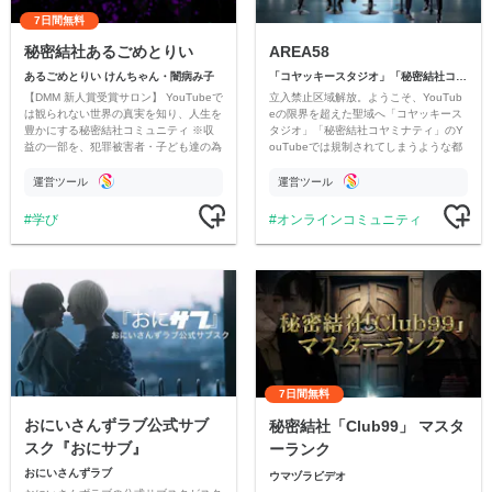
7日間無料
秘密結社あるごめとりい
AREA58
あるごめとりい けんちゃん・闇病み子
「コヤッキースタジオ」「秘密結社コヤミナティ」
【DMM 新人賞受賞サロン】 YouTubeで
立入禁止区域解放。ようこそ、YouTub
は観られない世界の真実を知り、人生を
eの限界を超えた聖域へ「コヤッキース
豊かにする秘密結社コミュニティ ※収
タジオ」「秘密結社コヤミナティ」のY
益の一部を、犯罪被害者・子ども達の為
ouTubeでは規制されてしまうような都
のチャリティーに寄付させていただきま
市伝説を中心にオリジナルコンテンツを
す
公開。
運営ツール
運営ツール
学び
オンラインコミュニティ
7日間無料
おにいさんずラブ公式サブ
秘密結社「Club99」 マスタ
スク『おにサブ』
ーランク
おにいさんずラブ
ウマヅラビデオ