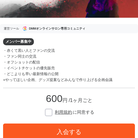
運営ツール
DMMオンラインサロン専用コミュニティ
メンバー募集中
・赤くて黒い人とファンの交流
・ファン同士の交流
・オフショットの配信
・イベントチケットの優先販売
・どこよりも早い最新情報の公開
⭐︎やってほしい企画、グッズ提案などみんなで作り上げる企画会議
600
円 /1ヶ月ごと
利用規約
に同意する
入会する