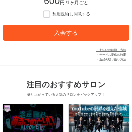
600
円 /1ヶ月ごと
利用規約
に同意する
入会する
・支払いの時期、方法
・サービス提供の時期
・返品の取り扱い方法
注目のおすすめサロン
盛り上がっている人気のサロンをピックアップ！