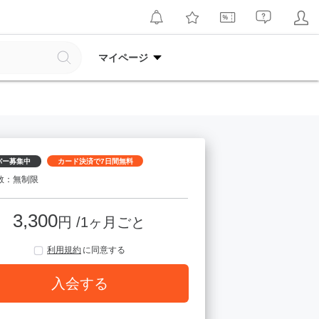
マイページ
バー募集中
カード決済で7日間無料
数：無制限
3,300
円 /1ヶ月ごと
利用規約
に同意する
入会する