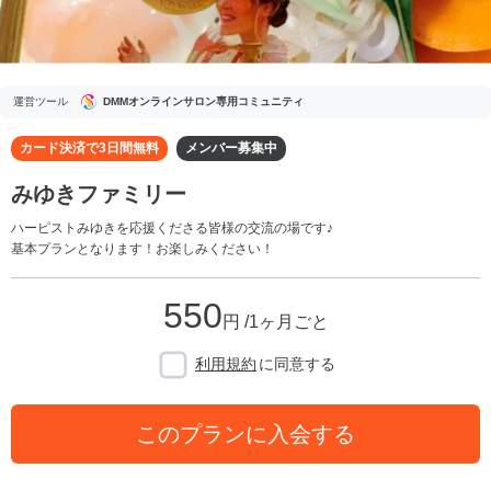
運営ツール
DMMオンラインサロン専用コミュニティ
カード決済で3日間無料
メンバー募集中
みゆきファミリー
ハーピストみゆきを応援くださる皆様の交流の場です♪
基本プランとなります！お楽しみください！
550
円 /1ヶ月ごと
利用規約
に同意する
このプランに入会する