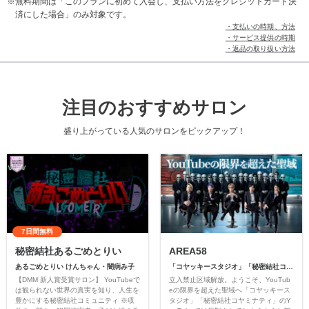
無料期間は「このプランに初めて入会し、支払い方法をクレジットカード決
済にした場合」のみ対象です。
・支払いの時期、方法
・サービス提供の時期
・返品の取り扱い方法
注目のおすすめサロン
盛り上がっている人気のサロンをピックアップ！
7日間無料
秘密結社あるごめとりい
AREA58
あるごめとりい けんちゃん・闇病み子
「コヤッキースタジオ」「秘密結社コヤミナティ」
【DMM 新人賞受賞サロン】 YouTubeで
立入禁止区域解放。ようこそ、YouTub
は観られない世界の真実を知り、人生を
eの限界を超えた聖域へ「コヤッキース
豊かにする秘密結社コミュニティ ※収
タジオ」「秘密結社コヤミナティ」のY