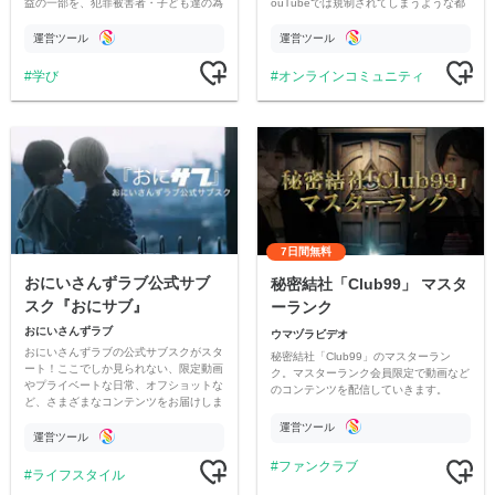
益の一部を、犯罪被害者・子ども達の為
ouTubeでは規制されてしまうような都
のチャリティーに寄付させていただきま
市伝説を中心にオリジナルコンテンツを
す
公開。
運営ツール
運営ツール
学び
オンラインコミュニティ
7日間無料
おにいさんずラブ公式サブ
秘密結社「Club99」 マスタ
スク『おにサブ』
ーランク
おにいさんずラブ
ウマヅラビデオ
おにいさんずラブの公式サブスクがスタ
秘密結社「Club99」のマスターラン
ート！ここでしか見られない、限定動画
ク。マスターランク会員限定で動画など
やプライベートな日常、オフショットな
のコンテンツを配信していきます。
ど、さまざまなコンテンツをお届けしま
す。
運営ツール
運営ツール
ファンクラブ
ライフスタイル