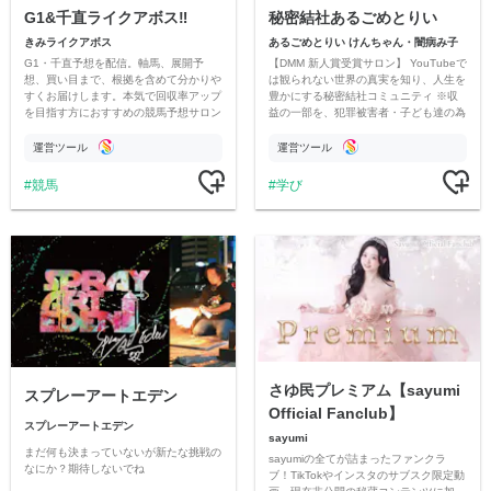
G1&千直ライクアボス‼️
秘密結社あるごめとりい
きみライクアボス
あるごめとりい けんちゃん・闇病み子
G1・千直予想を配信。軸馬、展開予
【DMM 新人賞受賞サロン】 YouTubeで
想、買い目まで、根拠を含めて分かりや
は観られない世界の真実を知り、人生を
すくお届けします。本気で回収率アップ
豊かにする秘密結社コミュニティ ※収
を目指す方におすすめの競馬予想サロン
益の一部を、犯罪被害者・子ども達の為
です。
のチャリティーに寄付させていただきま
す
運営ツール
運営ツール
競馬
学び
さゆ民プレミアム【sayumi
スプレーアートエデン
Official Fanclub】
スプレーアートエデン
sayumi
まだ何も決まっていないが新たな挑戦の
sayumiの全てが詰まったファンクラ
なにか？期待しないでね
ブ！TikTokやインスタのサブスク限定動