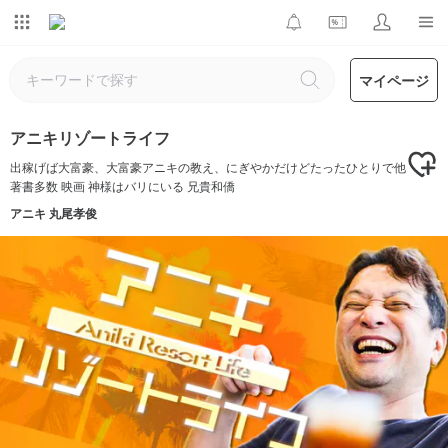
マイページ
アニキリゾートライフ
出稼げば大富豪、大富豪アニキの教え、にぎやかだけどたったひとりで他
著書多数 映画 神様はバリにいる 兄貴和僑
アニキ 丸尾孝俊