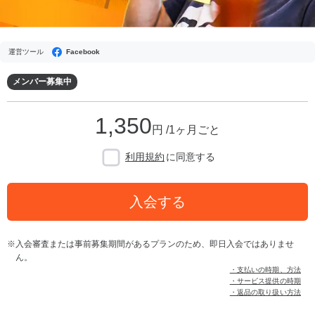
運営ツール
Facebook
メンバー募集中
1,350
円 /1ヶ月ごと
利用規約
に同意する
入会する
入会審査または事前募集期間があるプランのため、即日入会ではありませ
ん。
・支払いの時期、方法
・サービス提供の時期
・返品の取り扱い方法