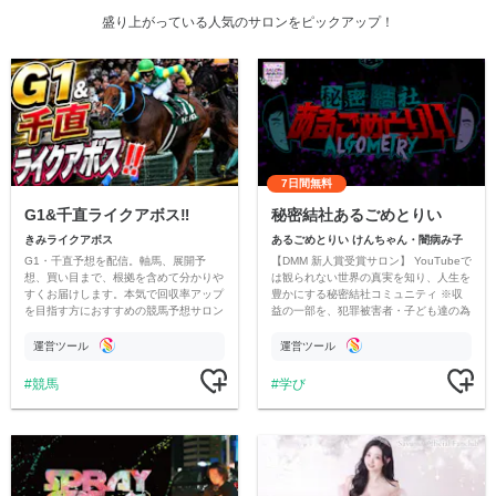
盛り上がっている人気のサロンをピックアップ！
7日間無料
G1&千直ライクアボス‼️
秘密結社あるごめとりい
きみライクアボス
あるごめとりい けんちゃん・闇病み子
G1・千直予想を配信。軸馬、展開予
【DMM 新人賞受賞サロン】 YouTubeで
想、買い目まで、根拠を含めて分かりや
は観られない世界の真実を知り、人生を
すくお届けします。本気で回収率アップ
豊かにする秘密結社コミュニティ ※収
を目指す方におすすめの競馬予想サロン
益の一部を、犯罪被害者・子ども達の為
です。
のチャリティーに寄付させていただきま
す
運営ツール
運営ツール
競馬
学び