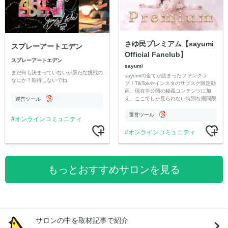
さゆ民プレミアム【sayumi
スプレーアートエデン
Official Fanclub】
スプレーアートエデン
sayumi
まだ何も決まっていないが新たな挑戦の
sayumiの全てが詰まったファンクラ
なにか？期待しないでね
ブ！TikTokやインスタのサブスク限定動
画、現在非公開の秘蔵コンテンツに加
え、ここでしか見られない特別な期間限
運営ツール
定コンテンツをお届けします！
運営ツール
オンラインコミュニティ
オンラインコミュニティ
もっとおすすめサロンを見る
サロンの中を取材記事で紹介