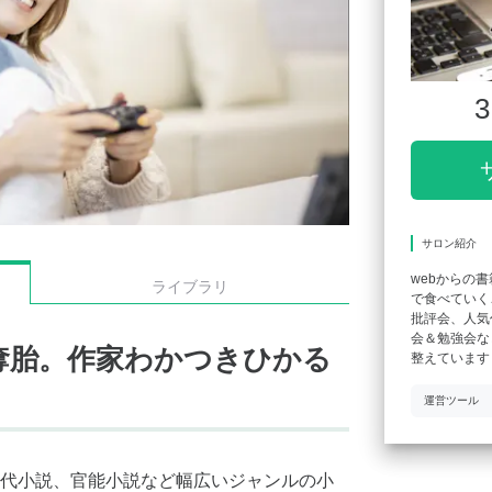
3
サロン紹介
webからの
ライブラリ
で食べていく
批評会、人気
会＆勉強会な
奪胎。作家わかつきひかる
整えています
運営ツール
代小説、官能小説など幅広いジャンルの小