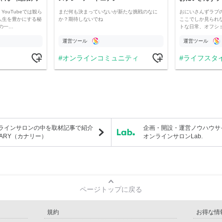
YouTubeでは観ら
まだ何も決まっていないが新たな挑戦のなに
おにいさんずラブ
人生を豊かにする秘
か？期待しないでね
ここでしか見られ
の一…
トな日常、オフシ
運営ツール
運営ツール
オンラインコミュニティ
ライフスタ
ラインサロンの中を取材記事で紹介
企画・開設・運営ノウハウサ
NARY（カナリー）
オンラインサロンLab.
ページトップに戻る
規約
お得な情