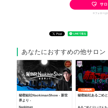
サロ
※フォローは
あなたにおすすめの他サロン
7日間無料
秘密結社NaokimanShow - 新世
秘密結社あるごめと
界より -
Naokiman
あるごめとりい けんち