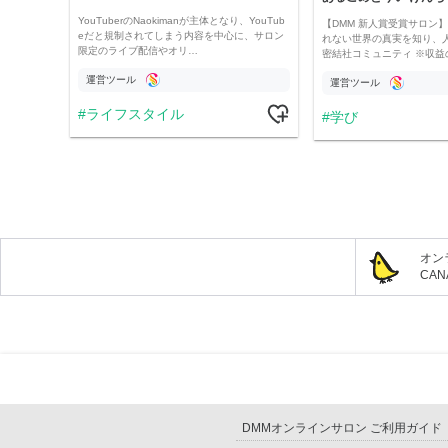
YouTuberのNaokimanが主体となり、YouTub
【DMM 新人賞受賞サロン】 
eだと規制されてしまう内容を中心に、サロン
れない世界の真実を知り、
限定のライブ配信やオリ…
密結社コミュニティ ※収益
運営ツール
運営ツール
ライフスタイル
学び
オン
CA
DMMオンラインサロン ご利用ガイド