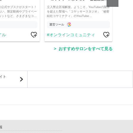
の公式サブスクがスタート！
立入禁止区域解放。ようこそ、YouTubeの限界
経済・
ない、限定動画やプライベー
を超えた聖域へ「コヤッキースタジオ」「秘密
け。 
ョットなど、さまざまなコ…
結社コヤミナティ」のYouTube…
の記事
運営ツール
運営
イル
オンラインコミュニティ
学
おすすめサロンをすべて見る
イト
報