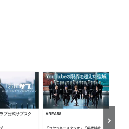
ラブ公式サブスク
AREA58
Holl
ブ
「コヤッキースタジオ」「秘密結社コヤミナティ」
河村真