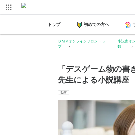
トップ
初めての方へ
ＤＭＭオンラインサロン トッ
小説家オ
プ
数！
「デスゲーム物の書
先生による小説講座
動画