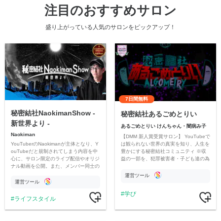
注目のおすすめサロン
盛り上がっている人気のサロンをピックアップ！
7日間無料
秘密結社NaokimanShow -
秘密結社あるごめとりい
新世界より -
あるごめとりい けんちゃん・闇病み子
Naokiman
【DMM 新人賞受賞サロン】 YouTubeで
YouTuberのNaokimanが主体となり、Y
は観られない世界の真実を知り、人生を
ouTubeだと規制されてしまう内容を中
豊かにする秘密結社コミュニティ ※収
心に、サロン限定のライブ配信やオリジ
益の一部を、犯罪被害者・子ども達の為
ナル動画を公開。また、メンバー同士の
のチャリティーに寄付させていただきま
情報交換や交流の場としても楽しんでい
す
運営ツール
ただいています。
運営ツール
学び
ライフスタイル