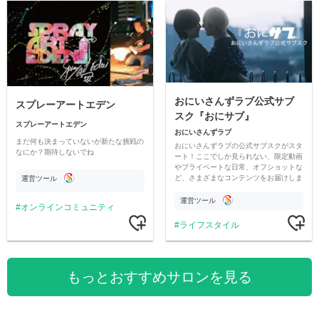
おにいさんずラブ公式サブ
スプレーアートエデン
スク『おにサブ』
スプレーアートエデン
おにいさんずラブ
まだ何も決まっていないが新たな挑戦の
おにいさんずラブの公式サブスクがスタ
なにか？期待しないでね
ート！ここでしか見られない、限定動画
やプライベートな日常、オフショットな
ど、さまざまなコンテンツをお届けしま
運営ツール
す。
運営ツール
オンラインコミュニティ
ライフスタイル
もっとおすすめサロンを見る