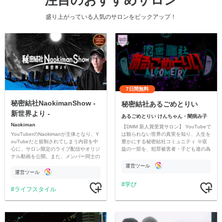
盛り上がっている人気のサロンをピックアップ！
7日間無料
秘密結社NaokimanShow -
秘密結社あるごめとりい
新世界より -
あるごめとりい けんちゃん・闇病み子
Naokiman
【DMM 新人賞受賞サロン】 YouTubeで
YouTuberのNaokimanが主体となり、Y
は観られない世界の真実を知り、人生を
ouTubeだと規制されてしまう内容を中
豊かにする秘密結社コミュニティ ※収
心に、サロン限定のライブ配信やオリジ
益の一部を、犯罪被害者・子ども達の為
ナル動画を公開。また、メンバー同士の
のチャリティーに寄付させていただきま
情報交換や交流の場としても楽しんでい
す
運営ツール
ただいています。
運営ツール
学び
ライフスタイル