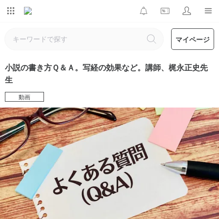
マイページ
小説の書き方Ｑ＆Ａ。写経の効果など。講師、梶永正史先
生
動画