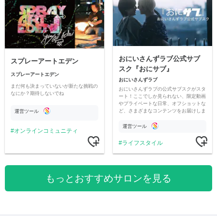
おにいさんずラブ公式サブ
スプレーアートエデン
スク『おにサブ』
スプレーアートエデン
おにいさんずラブ
まだ何も決まっていないが新たな挑戦の
おにいさんずラブの公式サブスクがスタ
なにか？期待しないでね
ート！ここでしか見られない、限定動画
やプライベートな日常、オフショットな
ど、さまざまなコンテンツをお届けしま
運営ツール
す。
運営ツール
オンラインコミュニティ
ライフスタイル
もっとおすすめサロンを見る