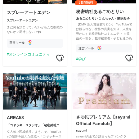
7日間無料
秘密結社あるごめとりい
スプレーアートエデン
あるごめとりい けんちゃん・闇病み子
スプレーアートエデン
【DMM 新人賞受賞サロン】 YouTubeで
まだ何も決まっていないが新たな挑戦の
は観られない世界の真実を知り、人生を
なにか？期待しないでね
豊かにする秘密結社コミュニティ ※収
益の一部を、犯罪被害者・子ども達の為
運営ツール
のチャリティーに寄付させていただきま
す
運営ツール
オンラインコミュニティ
学び
さゆ民プレミアム【sayumi
AREA58
Official Fanclub】
「コヤッキースタジオ」「秘密結社コヤミナティ」
sayumi
立入禁止区域解放。ようこそ、YouTub
sayumiの全てが詰まったファンクラ
eの限界を超えた聖域へ「コヤッキース