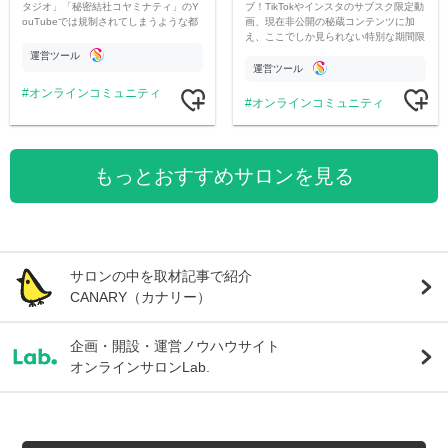
ブ！TikTokやインスタのサブスク限定動
タジオ」「秘密結社コヤミナティ」のY
画、現在非公開の秘蔵コンテンツに加
ouTubeでは規制されてしまうような都
え、ここでしか見られない特別な期間限
市伝説を中心にオリジナルコンテンツを
定コンテンツをお届けします！
公開。
運営ツール
運営ツール
オンラインコミュニティ
オンラインコミュニティ
もっとおすすめサロンを見る
サロンの中を取材記事で紹介
CANARY（カナリー）
企画・開設・運営ノウハウサイト
オンラインサロンLab.