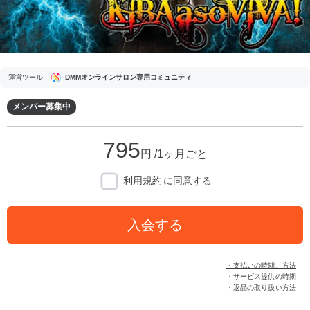
運営ツール
DMMオンラインサロン専用コミュニティ
メンバー募集中
795
円 /1ヶ月ごと
利用規約
に同意する
入会する
・支払いの時期、方法
・サービス提供の時期
・返品の取り扱い方法