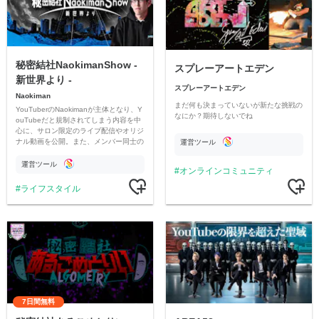
秘密結社NaokimanShow -
スプレーアートエデン
新世界より -
スプレーアートエデン
Naokiman
まだ何も決まっていないが新たな挑戦の
YouTuberのNaokimanが主体となり、Y
なにか？期待しないでね
ouTubeだと規制されてしまう内容を中
心に、サロン限定のライブ配信やオリジ
ナル動画を公開。また、メンバー同士の
運営ツール
情報交換や交流の場としても楽しんでい
ただいています。
運営ツール
オンラインコミュニティ
ライフスタイル
7日間無料