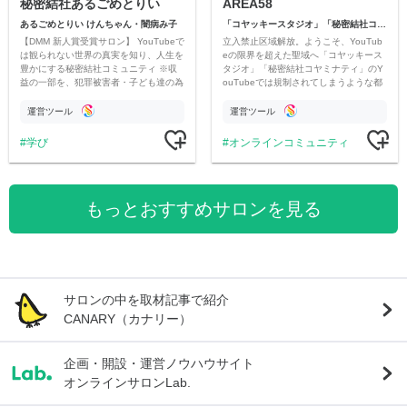
秘密結社あるごめとりい
AREA58
あるごめとりい けんちゃん・闇病み子
「コヤッキースタジオ」「秘密結社コヤミナティ」
【DMM 新人賞受賞サロン】 YouTubeで
立入禁止区域解放。ようこそ、YouTub
は観られない世界の真実を知り、人生を
eの限界を超えた聖域へ「コヤッキース
豊かにする秘密結社コミュニティ ※収
タジオ」「秘密結社コヤミナティ」のY
益の一部を、犯罪被害者・子ども達の為
ouTubeでは規制されてしまうような都
のチャリティーに寄付させていただきま
市伝説を中心にオリジナルコンテンツを
す
公開。
運営ツール
運営ツール
学び
オンラインコミュニティ
もっとおすすめサロンを見る
サロンの中を取材記事で紹介
CANARY（カナリー）
企画・開設・運営ノウハウサイト
オンラインサロンLab.