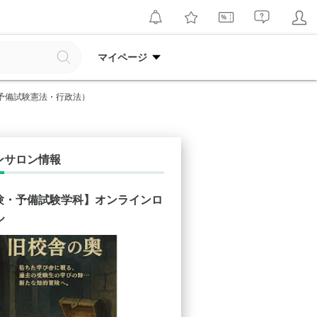
マイページ
予備試験憲法・行政法）
ンサロン情報
験・予備試験学科】オンラインロ
ル