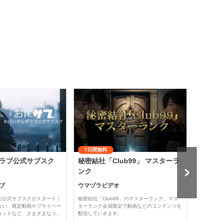
7日間無料
ラブ公式サブスク
秘密結社「Club99」 マスターラ
齋藤
ンク
悟』
ブ
ウマヅラビデオ
齋藤
の公式サブスクがスタート！
秘密結社「Club99」のマスターランク。マス
「保護
ない、限定動画やプライベー
ターランク会員限定で動画などのコンテンツを
では、
ョットなど、さまざまなコ…
配信していきます。
配信、