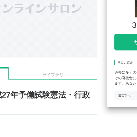
3
サロン紹介
過去に多くの
ライブラリ
その廃校舎に
ます。あなた
27年予備試験憲法・行政
運営ツール