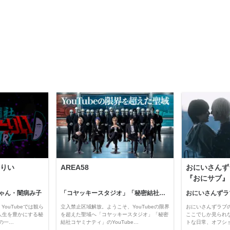
りい
AREA58
おにいさんず
『おにサブ』
ゃん・闇病み子
「コヤッキースタジオ」「秘密結社コヤミナティ」
おにいさんずラ
YouTubeでは観ら
立入禁止区域解放。ようこそ、YouTubeの限界
おにいさんずラブ
人生を豊かにする秘
を超えた聖域へ「コヤッキースタジオ」「秘密
ここでしか見られ
の一…
結社コヤミナティ」のYouTube…
トな日常、オフシ