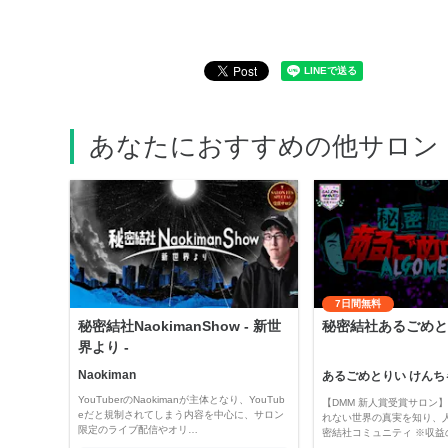
あなたにおすすめの他サロン
7日間無料
秘密結社NaokimanShow - 新世
秘密結社あるごめと
界より -
Naokiman
あるごめとりい けんち
YouTuberのNaokimanが主体となり、YouTub
【DMM 新人賞受賞サロン】 
eだと規制されてしまう内容を中心に、サロン
れない世界の真実を知り、
限定のライブ配信やオリ…
密結社コミュニティ ※収益