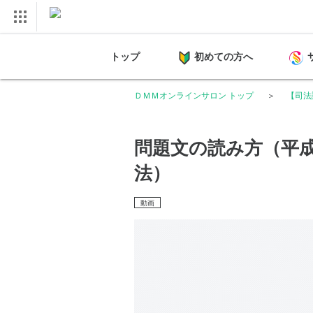
トップ
初めての方へ
ＤＭＭオンラインサロン トップ
【司法
問題文の読み方（平成
法）
動画