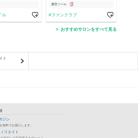
運営ツール
運営
イル
ファンクラブ
ラ
おすすめサロンをすべて見る
イト
報
ガジン
を無料でお届けします。
フィリエイト
品を紹介して広告収入をゲット！