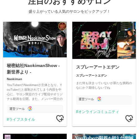
注目のおすすめサロン
盛り上がっている人気のサロンをピックアップ！
秘密結社NaokimanShow -
スプレーアートエデン
新世界より -
スプレーアートエデン
Naokiman
まだ何も決まっていないが新たな挑戦の
YouTuberのNaokimanが主体となり、Y
なにか？期待しないでね
ouTubeだと規制されてしまう内容を中
心に、サロン限定のライブ配信やオリジ
ナル動画を公開。また、メンバー同士の
運営ツール
情報交換や交流の場としても楽しんでい
ただいています。
運営ツール
オンラインコミュニティ
ライフスタイル