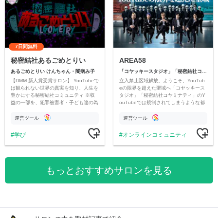
7日間無料
秘密結社あるごめとりい
AREA58
あるごめとりい けんちゃん・闇病み子
「コヤッキースタジオ」「秘密結社コヤミナティ」
【DMM 新人賞受賞サロン】 YouTubeで
立入禁止区域解放。ようこそ、YouTub
は観られない世界の真実を知り、人生を
eの限界を超えた聖域へ「コヤッキース
豊かにする秘密結社コミュニティ ※収
タジオ」「秘密結社コヤミナティ」のY
益の一部を、犯罪被害者・子ども達の為
ouTubeでは規制されてしまうような都
のチャリティーに寄付させていただきま
市伝説を中心にオリジナルコンテンツを
す
公開。
運営ツール
運営ツール
学び
オンラインコミュニティ
もっとおすすめサロンを見る