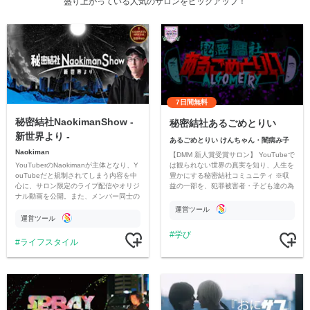
盛り上がっている人気のサロンをピックアップ！
7日間無料
秘密結社NaokimanShow -
秘密結社あるごめとりい
新世界より -
あるごめとりい けんちゃん・闇病み子
Naokiman
【DMM 新人賞受賞サロン】 YouTubeで
YouTuberのNaokimanが主体となり、Y
は観られない世界の真実を知り、人生を
ouTubeだと規制されてしまう内容を中
豊かにする秘密結社コミュニティ ※収
心に、サロン限定のライブ配信やオリジ
益の一部を、犯罪被害者・子ども達の為
ナル動画を公開。また、メンバー同士の
のチャリティーに寄付させていただきま
情報交換や交流の場としても楽しんでい
す
運営ツール
ただいています。
運営ツール
学び
ライフスタイル