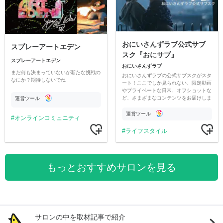
おにいさんずラブ公式サブ
スプレーアートエデン
スク『おにサブ』
スプレーアートエデン
おにいさんずラブ
まだ何も決まっていないが新たな挑戦の
おにいさんずラブの公式サブスクがスタ
なにか？期待しないでね
ート！ここでしか見られない、限定動画
やプライベートな日常、オフショットな
ど、さまざまなコンテンツをお届けしま
運営ツール
す。
運営ツール
オンラインコミュニティ
ライフスタイル
もっとおすすめサロンを見る
サロンの中を取材記事で紹介